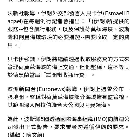
法新社報導，伊朗外交部發言人貝卡伊(Esmaeil B
aqaei)在每週例行記者會指出：「(伊朗)所提供的
服務--包含航行服務，以及保護荷莫茲海峽、波斯
灣和阿曼海域環境的必要措施--需要收取一定的費
用。」
貝卡伊強調，伊朗將繼續透過收取服務費的方式來
管理荷莫茲海峽的海上交通，但他堅稱，這不等同
於德黑蘭當局「試圖徵收通行費」。
歐洲新聞台(Euronews)報導，伊朗上週曾公布一
張地圖，聲稱對荷莫茲海峽部分海域擁有監管權，
其範圍深入阿拉伯聯合大公國與阿曼領海。
為此，波斯灣5國透過國際海事組織(IMO)向航運公
司發出正式警告，要求業者勿遵循伊朗的要求。
(編輯：陳文蔚)