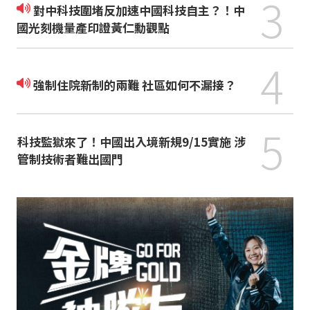
3
對中科技圍堵反加速中國科技自主？！中
國光刻機量產印證黃仁勳觀點
4
強制住院新制的兩難 社區如何不漏接？
5
科技監獄來了！中國出入境新規9/15實施 涉
管制技術者難出國門