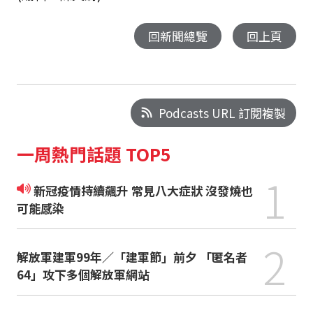
回新聞總覽
回上頁
Podcasts URL 訂閱複製
一周熱門話題 TOP5
1
新冠疫情持續飆升 常見八大症狀 沒發燒也
可能感染
2
解放軍建軍99年／「建軍節」前夕 「匿名者
64」攻下多個解放軍網站