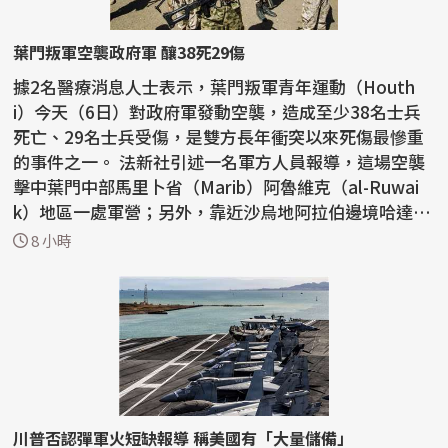
葉門叛軍空襲政府軍 釀38死29傷
據2名醫療消息人士表示，葉門叛軍青年運動（Houth
i）今天（6日）對政府軍發動空襲，造成至少38名士兵
死亡、29名士兵受傷，是雙方長年衝突以來死傷最慘重
的事件之一。 法新社引述一名軍方人員報導，這場空襲
擊中葉門中部馬里卜省（Marib）阿魯維克（al-Ruwai
k）地區一處軍營；另外，靠近沙烏地阿拉伯邊境哈達拉
穆特省...
8 小時
川普否認彈軍火短缺報導 稱美國有「大量儲備」