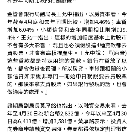
金管會銀行局副局長王允中指出，以房貸來看，今
年截至4月底和去年同期比較，增加4.46%；車貸
增加6.04%，小額信貸和去年同期相比則增加9.
4%。王允中指出，這樣的增加幅度基本上對股市
不會有多大影響 ，況且也必須假設這4種貸款都去
買股票，才會有高槓桿產生。王允中說：『(原音)
這些貸款都是特定用途的貸款。銀行在貸放了以
後，都會做貸後管理。所以房貸、車貸跟相關的小
額信貸如果說非專門一開始申貸就說要去買股票
的，那後來拿去買股票，如果銀行發現的話，也會
做適度的處理。』
證期局副局長黃厚銘也指出，以融資交易來看，去
年至4月30日為新台幣2,832億，今年以來至4月30
日為6,413億，增加3,581億。黃厚銘表示，投資人
向券商申請融資交易時，券商都得依規定辦理徵信