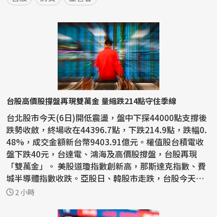
台股高價股撐盤再現雙萬金 量縮跌214點守住季線
台北股市今天(6日)開低震盪，盤中下探44000點支撐後
跌勢收斂，終場收在44396.7點，下跌214.9點，跌幅0.
48%，成交金額新台幣9403.91億元。權值股台積電收
盤下跌40元，台達電、鴻海及高價股撐盤，台股再現
「雙萬金」。 美股道瓊指數創新高，那斯達克指數、費
城半導體指數收跌。亞股日、韓股市走跌，台股今天以4
4487點開...
2 小時