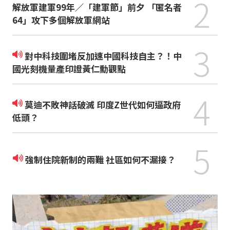
2
解放軍建軍99年／「建軍節」前夕 「匿名者
64」攻下多個解放軍網站
3
對中科技圍堵反加速中國科技自主？！中
國光刻機量產印證黃仁勳觀點
4
莫迪不敗神話破滅 印度Z世代如何逼政府
低頭？
5
強制住院新制的兩難 社區如何不漏接？