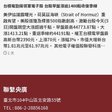
台積電勁揚領軍電子股 台股早盤漲逾1400點收復季線
美伊協議露曙光，荷莫茲海峽（Strait of Hormuz）重
啟有望，美股道瓊及標普500指數創高，激勵台股今天(5
日)開盤跳空大漲超過千點，早盤最高44773.87點，大
漲1413.21點，重返季線約44191點。權王台積電早盤最
高新台幣2390元，上漲70元，漲幅3%，市值大增新台
幣1.81兆元至61.97兆元。 其他電子權值股聯發科漲逾
5%、鴻海...
1 天
聯繫央廣
臺北市104中山區北安路55號
TEL : 886-2-28856168