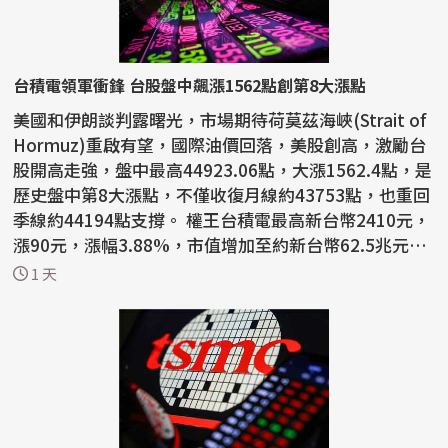
台積電領軍衝鋒 台股盤中飆漲1562點創第8大漲點
美國和伊朗談判露曙光，市場期待荷莫茲海峽(Strait of
Hormuz)重啟有望，國際油價回落，美股創高，激勵台
股開高走強，盤中最高44923.06點，大漲1562.4點，是
歷史盤中第8大漲點，不僅收復月線約43753點，也重回
季線約44194點支撐。 權王台積電最高新台幣2410元，
漲90元，漲幅3.88%，市值增加至約新台幣62.5兆元。
截至...
1 天