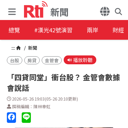
新聞
總覽
#漢光42號演習
兩岸
財經
:::
/
新聞
播放聆聽
台股
房貸
金管會
「四貸同堂」衝台股？ 金管會數據
會說話
2026-05-26 19:03(05-26 20:10更新)
撰稿編輯：陳林幸虹