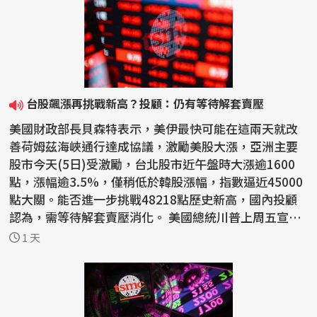
台股飆漲再挑戰新高？投顧：仍有等待解套賣壓
美國財政部長貝森特表示，美伊最快可能在這兩天就改
善荷姆茲海峽通行達成協議，激勵美股大漲，亞洲主要
股市今天(5日)受激勵，台北股市近午盤時大漲逾1600
點，漲幅逾3.5%，僅稍低於韓股漲幅，指數逼近45000
點大關。能否進一步挑戰48218點歷史新高，國內投顧
認為，需等待解套賣壓消化。 美國總統川普上周五宣稱
要恢復攻...
1 天