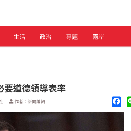
生活
政治
專題
兩岸
出必要道德領導表率
社
作者：新聞編輯