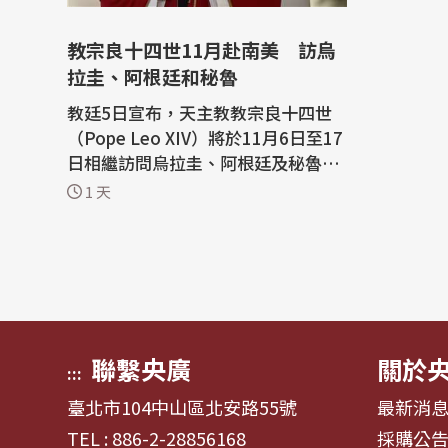
教宗良十四世11月赴南美 訪烏
拉圭、阿根廷和秘魯
教廷5日宣布，天主教教宗良十四世
（Pope Leo XIV）將於11月6日至17
日相繼訪問烏拉圭、阿根廷及秘魯。
教廷針對這次國際牧靈訪問指出，教
1 天
宗良十四世11月6日至8日會在烏拉
圭，8日至11日訪問阿根廷，11日至
17日造訪秘魯，詳細行程將另行公
布。 教宗良十四世出生於美國芝加
哥，他曾在秘魯傳教多年，並於2015
年取得該國...
聯繫央廣
關於
:::
臺北市104中山區北安路55號
最新消
TEL : 886-2-28856168
採購公