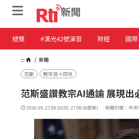
新聞
總覽
#漢光42號演習
財經
國際
:::
/
新聞
范斯
教宗良十四世
范斯盛讚教宗AI通諭 展現
2026-05-27 08:26(05-27 08:36更新)
新聞引據：中央