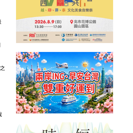
表
國
之
我