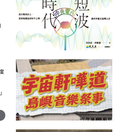
四
來
度
」