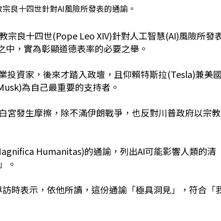
教宗良十四世針對AI風險所發表的通諭。
宗良十四世(Pope Leo XIV)針對人工智慧(AI)風險所發
代之中，實為彰顯道德表率的必要之舉。
投資家，後來才踏入政壇，且仰賴特斯拉(Tesla)兼美
n Musk)為自己最重要的支持者。
白宮發生摩擦，除不滿伊朗戰爭，也反對川普政府以宗教
ifica Humanitas)的通諭，列出AI可能影響人類的清
」。
s)專訪時表示，依他所讀，這份通諭「極具洞見」，符合「