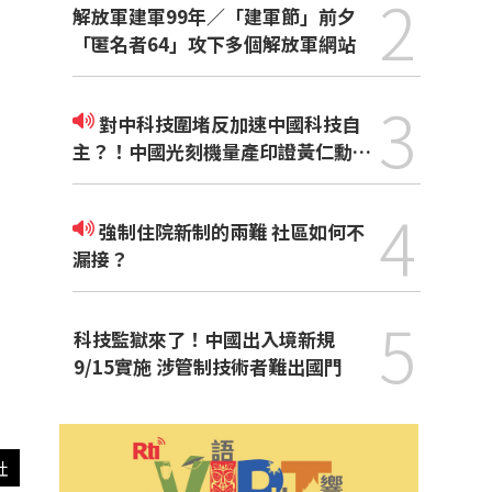
2
解放軍建軍99年／「建軍節」前夕
「匿名者64」攻下多個解放軍網站
3
對中科技圍堵反加速中國科技自
主？！中國光刻機量產印證黃仁勳觀
點
4
強制住院新制的兩難 社區如何不
漏接？
5
科技監獄來了！中國出入境新規
9/15實施 涉管制技術者難出國門
社