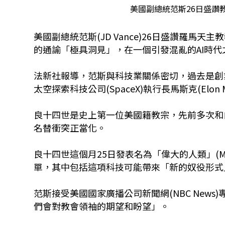
美國副總統范斯26日盛讚
美國副總統范斯(JD Vance)26日盛讚羅馬天主教教
的通諭「極具洞見」，在一個引發混亂的AI時
法新社報導，范斯與科技業關係密切，過去是創業
太空探索科技公司(SpaceX)執行長馬斯克(Elo
良十四世是史上第一位美國籍教宗，先前多次和
名替衝突正當化。
良十四世這個月25日發表名為「偉大的人類」(Magn
單，其中包括這項科技可能帶來「新的奴役形式
范斯接受美國國家廣播公司新聞網(NBC New
們會對教會領袖的期望和盼望」。