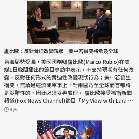
盧比歐：反對脅迫改變現狀 美中若衝突將危及全球
台海局勢受矚，美國國務卿盧比歐(Marco Rubio)在美
媒1日晚間播出的節目專訪中表示，不支持現狀有任何改
變，反對任何形式的脅迫性改變現狀行為；美中若發生
衝突，無論是經濟或軍事上，對兩國乃至全球而言都將
是災難性的，因此必須妥善處理。 盧比歐接受福斯新聞
頻道(Fox News Channel)節目「My View with Lara Tr
ump」...
4 天