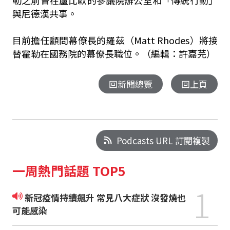
勒之前曾在盧比歐的參議院辦公室和「傳統行動」
與尼德漢共事。
目前擔任顧問幕僚長的羅茲（Matt Rhodes）將接
替霍勒在國務院的幕僚長職位。（編輯：許嘉芫）
回新聞總覽
回上頁
Podcasts URL 訂閱複製
一周熱門話題 TOP5
1
新冠疫情持續飆升 常見八大症狀 沒發燒也
可能感染