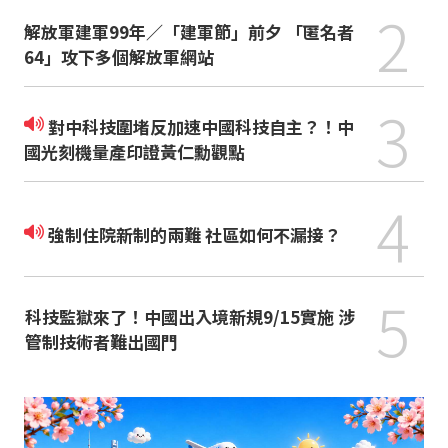
2
解放軍建軍99年／「建軍節」前夕 「匿名者
64」攻下多個解放軍網站
3
對中科技圍堵反加速中國科技自主？！中
國光刻機量產印證黃仁勳觀點
4
強制住院新制的兩難 社區如何不漏接？
5
科技監獄來了！中國出入境新規9/15實施 涉
管制技術者難出國門