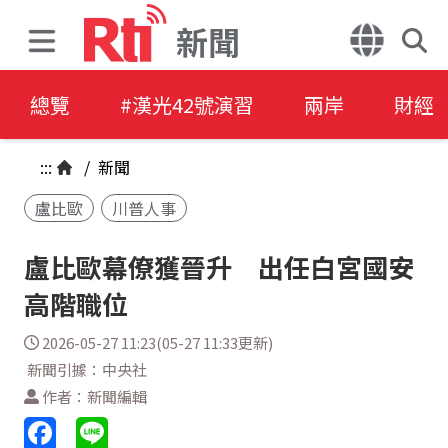
新聞
總覽
#漢光42號演習
兩岸
財經
:::
/
新聞
盧比歐
川普人事
盧比歐幕僚獲晉升 出任白宮國安
高階職位
2026-05-27 11:23(05-27 11:33更新)
新聞引據：中央社
作者：新聞編輯