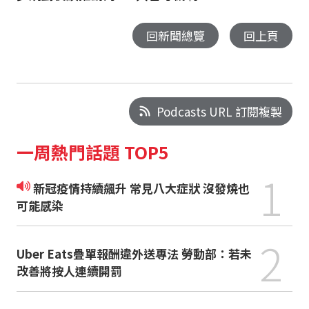
回新聞總覽
回上頁
Podcasts URL 訂閱複製
一周熱門話題 TOP5
1
新冠疫情持續飆升 常見八大症狀 沒發燒也
可能感染
2
Uber Eats疊單報酬違外送專法 勞動部：若未
改善將按人連續開罰