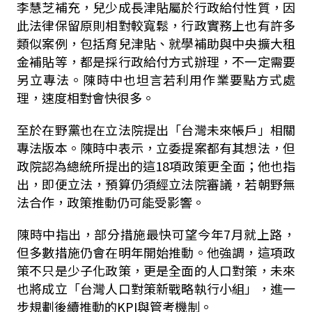
李慧芝補充，兒少成長津貼屬於行政給付性質，因
此法律保留原則相對較寬鬆，行政實務上也有許多
類似案例，包括育兒津貼、就學補助與中央擴大租
金補貼等，都是採行政給付方式辦理，不一定需要
另立專法。陳時中也坦言若利用作業要點方式處
理，速度相對會快很多。
至於在野黨也在立法院提出「台灣未來帳戶」相關
專法版本。陳時中表示，立委提案都有其想法，但
政院認為總統所提出的這18項政策更全面；他也指
出，即便立法，預算仍須經立法院審議，若朝野無
法合作，政策推動仍可能受影響。
陳時中指出，部分措施最快可望今年7月就上路，
但多數措施仍會在明年開始推動。他強調，這項政
策不只是少子化政策，更是全面的人口對策，未來
也將成立「台灣人口對策新戰略執行小組」，進一
步規劃後續推動的KPI與管考機制。