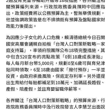
2週及育兒留停補助升級等18項措施，各界關注相
關預算編列來源。行政院政務委員陳時中回應指
出，政策經費將以公務預算為主，暫無舉債規劃，
他並強調政策皆是在不排擠既有預算及盤點國家財
政能力後提出。
為因應少子女化的人口危機，賴清德總統今日召開
國安高層會議親自拍板「台灣人口對策新戰略－家
庭支持篇」，率領府院團隊公布18項完整措施，其
中包含520宣布的亮點政策「0到18歲成長津貼」
每人每月新台幣5,000元，規劃0至6歲可與育兒津
貼同時領取，6至18歲由國家「撥付預存」一半並
投資，由政府承擔風險，保底定存利率。另外還提
出生育給付每胎都補足到10萬元、加碼延長婚假、
產假、陪產假，並且育嬰留職停薪等。
各界關注「台灣人口對策新戰略」的預算來源，
行
政院政務委員陳時中及行政院發言人李慧芝
出面說