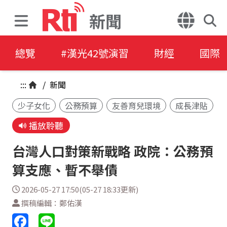
新聞
總覽
#漢光42號演習
財經
國際
:::
/
新聞
少子女化
公務預算
友善育兒環境
成長津貼
播放聆聽
台灣人口對策新戰略 政院：公務預
算支應、暫不舉債
2026-05-27 17:50(05-27 18:33更新)
撰稿編輯：鄭佑漢