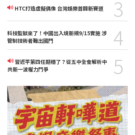
3
HTC打造虛擬偶像 台灣娛樂首闢新賽道
4
科技監獄來了！中國出入境新規9/15實施 涉
管制技術者難出國門
5
習近平第四任期穩了？從五中全會解析中
共新一波權力鬥爭