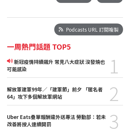
Podcasts URL 訂閱複製
一周熱門話題 TOP5
1
新冠疫情持續飆升 常見八大症狀 沒發燒也
可能感染
2
解放軍建軍99年／「建軍節」前夕 「匿名者
64」攻下多個解放軍網站
3
Uber Eats疊單報酬違外送專法 勞動部：若未
改善將按人連續開罰