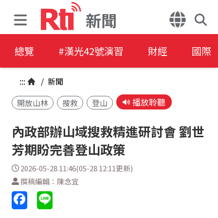
新聞
總覽
#漢光42號演習
財經
國際
:::
/
新聞
播放聆聽
開放山林
搜救
登山
內政部辦山域搜救精進研討會 劉世
芳期盼完善登山政策
2026-05-28 11:46(05-28 12:11更新)
撰稿編輯：陳念宜