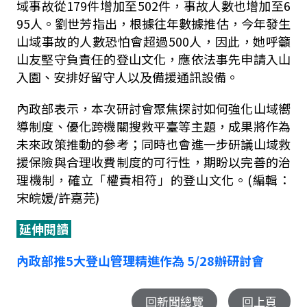
域事故從179件增加至502件，事故人數也增加至6
95人。劉世芳指出，根據往年數據推估，今年發生
山域事故的人數恐怕會超過500人，因此，她呼籲
山友堅守負責任的登山文化，應依法事先申請入山
入園、安排好留守人以及備援通訊設備。
內政部表示，本次研討會聚焦探討如何強化山域嚮
導制度、優化跨機關搜救平臺等主題，成果將作為
未來政策推動的參考；同時也會進一步研議山域救
援保險與合理收費制度的可行性，期盼以完善的治
理機制，確立「權責相符」的登山文化。(編輯：
宋皖媛/許嘉芫)
延伸閱讀
內政部推5大登山管理精進作為 5/28辦研討會
回新聞總覽
回上頁