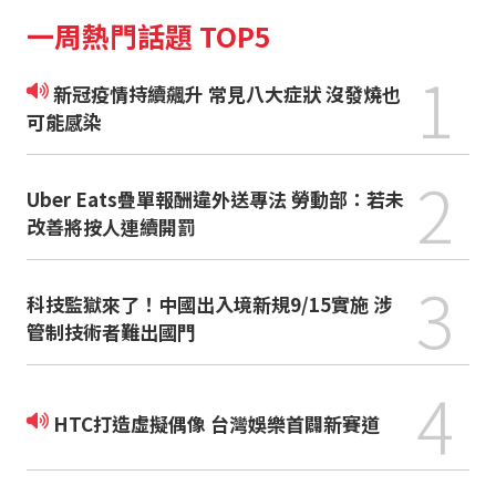
一周熱門話題 TOP5
1
新冠疫情持續飆升 常見八大症狀 沒發燒也
可能感染
2
Uber Eats疊單報酬違外送專法 勞動部：若未
改善將按人連續開罰
3
科技監獄來了！中國出入境新規9/15實施 涉
管制技術者難出國門
4
HTC打造虛擬偶像 台灣娛樂首闢新賽道