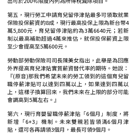
出可於200%限度內列為所得稅減除項目。
第五，現行勞工申請育兒留停津貼最多可領取就業
保險投保薪資的8成，現行最高投保上限為新台幣4
萬5,800元，育兒留停津貼約為3萬6640元；若新
制以最高補助超過4萬來推估，就保投保薪資上限
至少會提高至5萬600元。
勞動部勞動保險司司長陳美女指出，此舉是為回應
外界提高育兒津貼實質薪資替代率的期待。她說：
『(原音)那我們希望未來的勞工領到的這個育兒留
職停薪津貼可以達到四萬以上，如果達到四萬以
上，這樣子換算回來，我們未來在上限的部分可能
會調高到5萬左右。』
第六，現行育嬰留職停薪津貼「6個月」制度，將
新增「6+3」機制。未來雙親若皆領滿6個月津
貼，還可各再請領3個月，最長可領9個月。