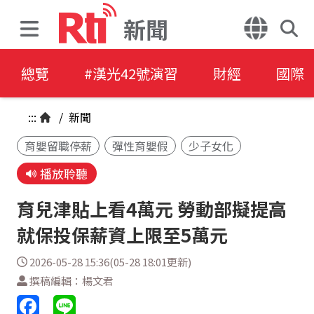
新聞
總覽
#漢光42號演習
財經
國際
:::
/
新聞
育嬰留職停薪
彈性育嬰假
少子女化
播放聆聽
育兒津貼上看4萬元 勞動部擬提高
就保投保薪資上限至5萬元
2026-05-28 15:36(05-28 18:01更新)
撰稿編輯：楊文君