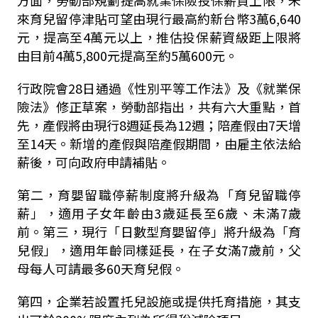
方面，勞動部規劃提高就業保險投保薪資上限，未
來育兒留停津貼可望由現行最高約新台幣3萬6,640
元，提高至4萬元以上，推估投保薪資級距上限將
由目前4萬5,800元提高至約5萬600元。
行政院會28日通過《性別平等工作法》及《就業保
險法》修正草案，勞動部指出，共有六大重點，首
先，產假將由現行8週延長為12週；陪產假由7天增
至14天。新增的產假與陪產假期間，由雇主依法給
薪後，可向政府申請補貼。
第二，育嬰留職停薪制度將升級為「育兒留職停
薪」，適用子女年齡由3歲延長至6歲、未滿7歲
前。第三，現行「日數型育嬰留停」將升級為「育
兒假」，適用年齡同樣延長，在子女滿7歲前，父
母每人可請最多60天育兒假。
第四，企業若設置托兒設施或提供托育措施，其支