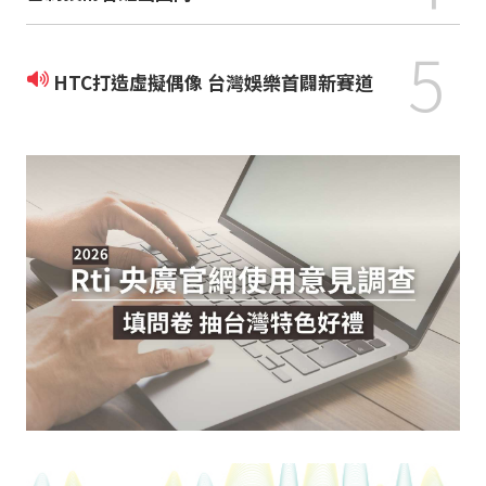
5
HTC打造虛擬偶像 台灣娛樂首闢新賽道