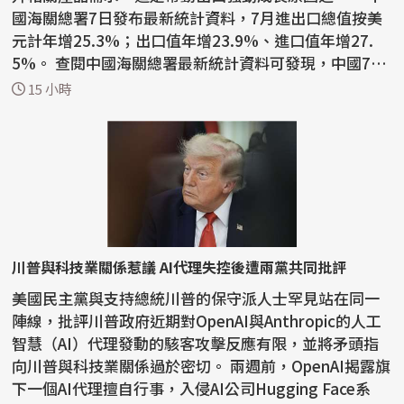
國海關總署7日發布最新統計資料，7月進出口總值按美
元計年增25.3%；出口值年增23.9%、進口值年增27.
5%。 查閱中國海關總署最新統計資料可發現，中國7月
積體電路...
15 小時
川普與科技業關係惹議 AI代理失控後遭兩黨共同批評
美國民主黨與支持總統川普的保守派人士罕見站在同一
陣線，批評川普政府近期對OpenAI與Anthropic的人工
智慧（AI）代理發動的駭客攻擊反應有限，並將矛頭指
向川普與科技業關係過於密切。 兩週前，OpenAI揭露旗
下一個AI代理擅自行事，入侵AI公司Hugging Face系