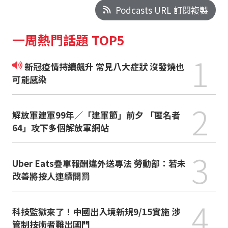
Podcasts URL 訂閱複製
一周熱門話題 TOP5
1
新冠疫情持續飆升 常見八大症狀 沒發燒也
可能感染
2
解放軍建軍99年／「建軍節」前夕 「匿名者
64」攻下多個解放軍網站
3
Uber Eats疊單報酬違外送專法 勞動部：若未
改善將按人連續開罰
4
科技監獄來了！中國出入境新規9/15實施 涉
管制技術者難出國門