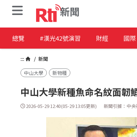
新聞
總覽
#漢光42號演習
財經
國際
:::
/
新聞
中山大學
新物種
中山大學新種魚命名紋面韌鰕
2026-05-29 12:40(05-29 13:05更新)
新聞引據：中央