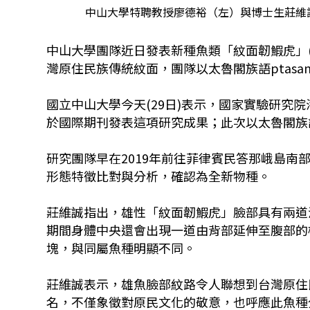
中山大學特聘教授廖德裕（左）與博士生莊維
中山大學團隊近日發表新種魚類「紋面韌鰕虎」(Len
灣原住民族傳統紋面，團隊以太魯閣族語ptas
國立中山大學今天(29日)表示，國家實驗研究
於國際期刊發表這項研究成果；此次以太魯閣族
研究團隊早在2019年前往菲律賓民答那峨島
形態特徵比對與分析，確認為全新物種。
莊維誠指出，雄性「紋面韌鰕虎」臉部具有兩道
期間身體中央還會出現一道由背部延伸至腹部的
塊，與同屬魚種明顯不同。
莊維誠表示，雄魚臉部紋路令人聯想到台灣原住民
名，不僅象徵對原民文化的敬意，也呼應此魚種