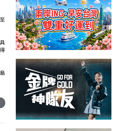
至
具
得
島
：