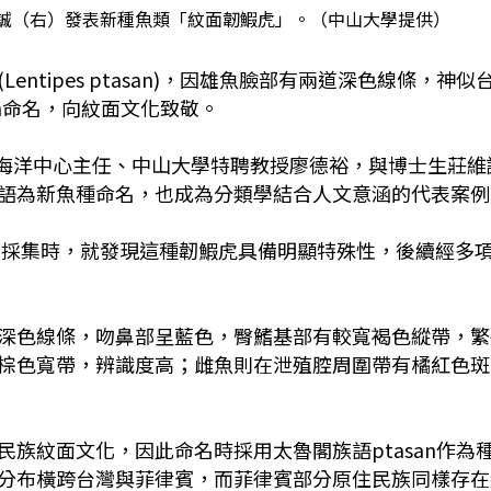
誠（右）發表新種魚類「紋面韌鰕虎」。（中山大學提供）
tipes ptasan)，因雄魚臉部有兩道深色線條，神似
an命名，向紋面文化致敬。
院海洋中心主任、中山大學特聘教授廖德裕，與博士生莊維
語為新魚種命名，也成為分類學結合人文意涵的代表案例
南部採集時，就發現這種韌鰕虎具備明顯特殊性，後續經多
深色線條，吻鼻部呈藍色，臀鰭基部有較寬褐色縱帶，繁
棕色寬帶，辨識度高；雌魚則在泄殖腔周圍帶有橘紅色斑
族紋面文化，因此命名時採用太魯閣族語ptasan作為
分布橫跨台灣與菲律賓，而菲律賓部分原住民族同樣存在