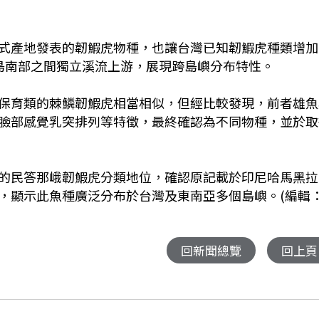
式產地發表的韌鰕虎物種，也讓台灣已知韌鰕虎種類增加
島南部之間獨立溪流上游，展現跨島嶼分布特性。
保育類的棘鱗韌鰕虎相當相似，但經比較發現，前者雄魚
臉部感覺乳突排列等特徵，最終確認為不同物種，並於取
的民答那峨韌鰕虎分類地位，確認原記載於印尼哈馬黑拉
，顯示此魚種廣泛分布於台灣及東南亞多個島嶼。(編輯
回新聞總覽
回上頁