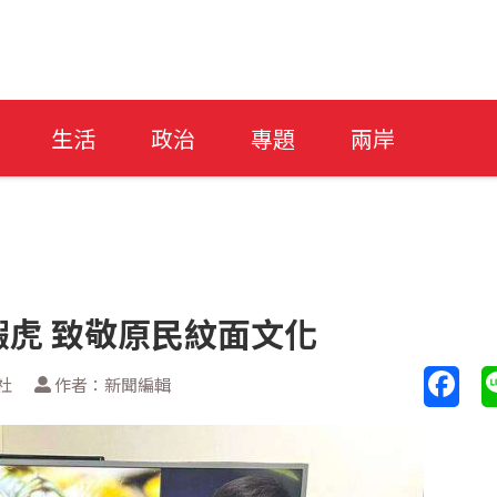
生活
政治
專題
兩岸
虎 致敬原民紋面文化
社
作者：新聞編輯