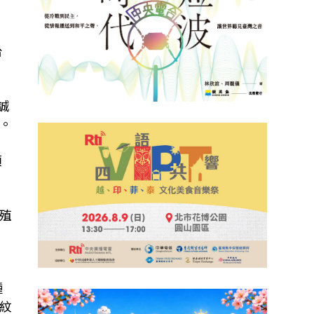
台
誠
。
項
殖
種
紋