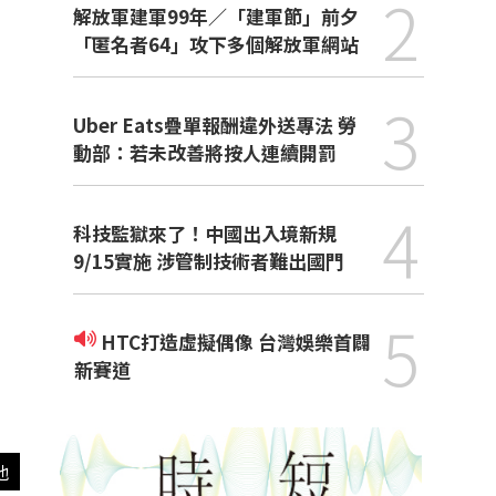
2
解放軍建軍99年／「建軍節」前夕
「匿名者64」攻下多個解放軍網站
3
Uber Eats疊單報酬違外送專法 勞
動部：若未改善將按人連續開罰
4
科技監獄來了！中國出入境新規
9/15實施 涉管制技術者難出國門
5
HTC打造虛擬偶像 台灣娛樂首闢
新賽道
他