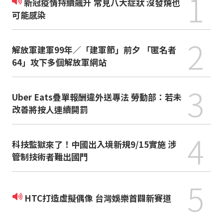
1
新冠疫情持續飆升 常見八大症狀 沒發燒也
可能感染
2
解放軍建軍99年／「建軍節」前夕 「匿名者
64」攻下多個解放軍網站
3
Uber Eats疊單報酬違外送專法 勞動部：若未
改善將按人連續開罰
4
科技監獄來了！中國出入境新規9/15實施 涉
管制技術者難出國門
5
HTC打造虛擬偶像 台灣娛樂首闢新賽道