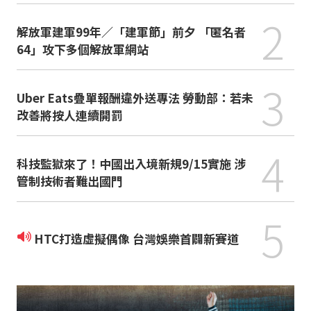
2
解放軍建軍99年／「建軍節」前夕 「匿名者
64」攻下多個解放軍網站
3
Uber Eats疊單報酬違外送專法 勞動部：若未
改善將按人連續開罰
4
科技監獄來了！中國出入境新規9/15實施 涉
管制技術者難出國門
5
HTC打造虛擬偶像 台灣娛樂首闢新賽道