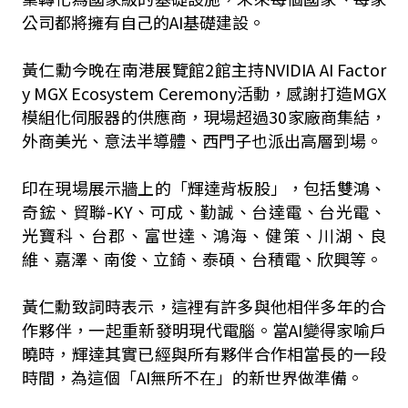
公司都將擁有自己的AI基礎建設。
黃仁勳今晚在南港展覽館2館主持NVIDIA AI Factor
y MGX Ecosystem Ceremony活動，感謝打造MGX
模組化伺服器的供應商，現場超過30家廠商集結，
外商美光、意法半導體、西門子也派出高層到場。
印在現場展示牆上的「輝達背板股」，包括雙鴻、
奇鋐、貿聯-KY、可成、勤誠、台達電、台光電、
光寶科、台郡、富世達、鴻海、健策、川湖、良
維、嘉澤、南俊、立錡、泰碩、台積電、欣興等。
黃仁勳致詞時表示，這裡有許多與他相伴多年的合
作夥伴，一起重新發明現代電腦。當AI變得家喻戶
曉時，輝達其實已經與所有夥伴合作相當長的一段
時間，為這個「AI無所不在」的新世界做準備。