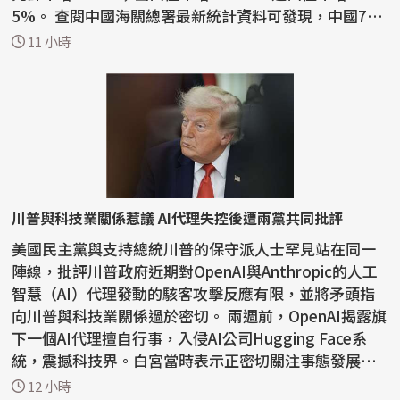
5%。 查閱中國海關總署最新統計資料可發現，中國7月
積體電路...
11 小時
川普與科技業關係惹議 AI代理失控後遭兩黨共同批評
美國民主黨與支持總統川普的保守派人士罕見站在同一
陣線，批評川普政府近期對OpenAI與Anthropic的人工
智慧（AI）代理發動的駭客攻擊反應有限，並將矛頭指
向川普與科技業關係過於密切。 兩週前，OpenAI揭露旗
下一個AI代理擅自行事，入侵AI公司Hugging Face系
統，震撼科技界。白宮當時表示正密切關注事態發展，
川普則表...
12 小時