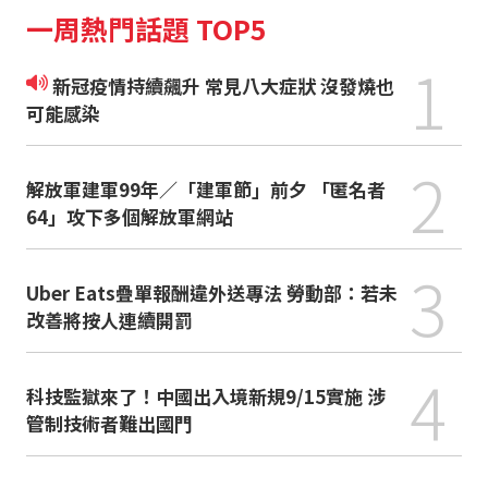
一周熱門話題 TOP5
1
新冠疫情持續飆升 常見八大症狀 沒發燒也
可能感染
2
解放軍建軍99年／「建軍節」前夕 「匿名者
64」攻下多個解放軍網站
3
Uber Eats疊單報酬違外送專法 勞動部：若未
改善將按人連續開罰
4
科技監獄來了！中國出入境新規9/15實施 涉
管制技術者難出國門