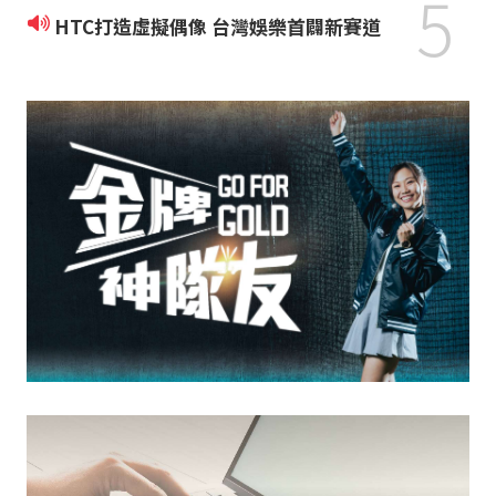
5
HTC打造虛擬偶像 台灣娛樂首闢新賽道