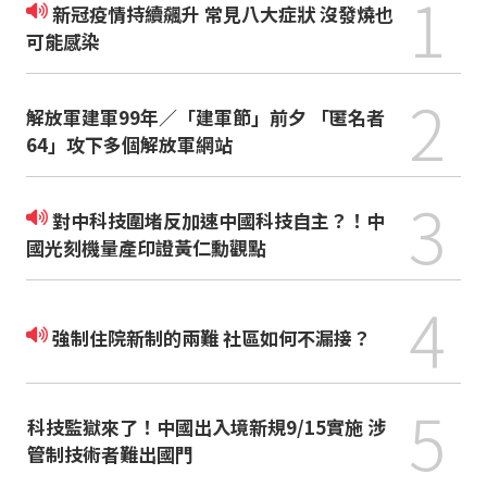
1
新冠疫情持續飆升 常見八大症狀 沒發燒也
可能感染
2
解放軍建軍99年／「建軍節」前夕 「匿名者
64」攻下多個解放軍網站
3
對中科技圍堵反加速中國科技自主？！中
國光刻機量產印證黃仁勳觀點
4
強制住院新制的兩難 社區如何不漏接？
5
科技監獄來了！中國出入境新規9/15實施 涉
管制技術者難出國門