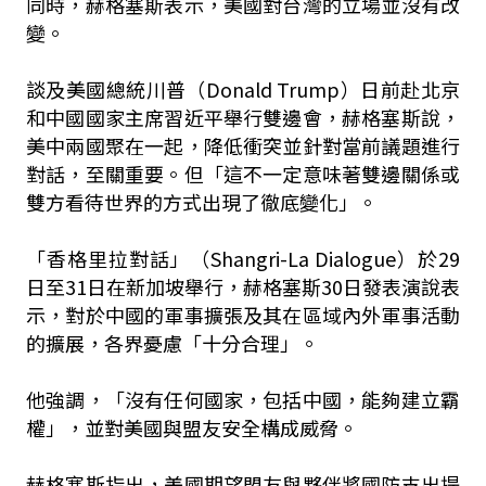
同時，赫格塞斯表示，美國對台灣的立場並沒有改
變。
談及美國總統川普（Donald Trump）日前赴北京
和中國國家主席習近平舉行雙邊會，赫格塞斯說，
美中兩國聚在一起，降低衝突並針對當前議題進行
對話，至關重要。但「這不一定意味著雙邊關係或
雙方看待世界的方式出現了徹底變化」。
「香格里拉對話」（Shangri-La Dialogue）於29
日至31日在新加坡舉行，赫格塞斯30日發表演說表
示，對於中國的軍事擴張及其在區域內外軍事活動
的擴展，各界憂慮「十分合理」。
他強調，「沒有任何國家，包括中國，能夠建立霸
權」，並對美國與盟友安全構成威脅。
赫格塞斯指出，美國期望盟友與夥伴將國防支出提