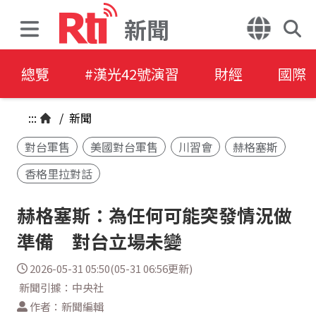
新聞
總覽
#漢光42號演習
財經
國際
:::
/
新聞
對台軍售
美國對台軍售
川習會
赫格塞斯
香格里拉對話
赫格塞斯：為任何可能突發情況做
準備 對台立場未變
2026-05-31 05:50(05-31 06:56更新)
新聞引據：中央社
作者：新聞編輯