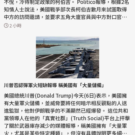
不悅，冷待制定政策的柯伯吉。 Politico報導，根據2名
知情人士說法，美國戰爭部次長柯伯吉數月來試圖取得
中方的訪問邀請，並要求五角大廈官員與中方對口官員
會...
2 小時
川普否認彈軍火短缺報導 稱美國有「大量儲備」
美國總統川普(Donald Trump)今天(6日)表示，美國擁
有大量軍火儲備，並威脅要將任何暗示相反觀點的人送
進監獄，他對伊朗戰爭的不滿顯然已經爆發。 這位共和
黨領導人在他的「真實社群」(Truth Social)平台上抨擊
了關於武器庫存減少的媒體報導，稱美國擁有「大量軍
火，尤其是某些特定種類」，但沒有具體說明更多細