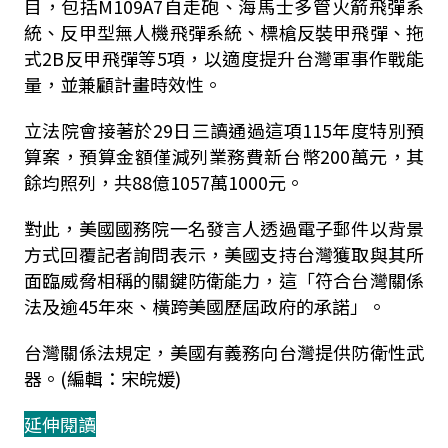
目，包括M109A7自走砲、海馬士多管火箭飛彈系
統、反甲型無人機飛彈系統、標槍反裝甲飛彈、拖
式2B反甲飛彈等5項，以適度提升台灣軍事作戰能
量，並兼顧計畫時效性。
立法院會接著於29日三讀通過這項115年度特別預
算案，預算金額僅減列業務費新台幣200萬元，其
餘均照列，共88億1057萬1000元。
對此，美國國務院一名發言人透過電子郵件以背景
方式回覆記者詢問表示，美國支持台灣獲取與其所
面臨威脅相稱的關鍵防衛能力，這「符合台灣關係
法及逾45年來、橫跨美國歷屆政府的承諾」。
台灣關係法規定，美國有義務向台灣提供防衛性武
器。(編輯：宋皖媛)
延伸閱讀