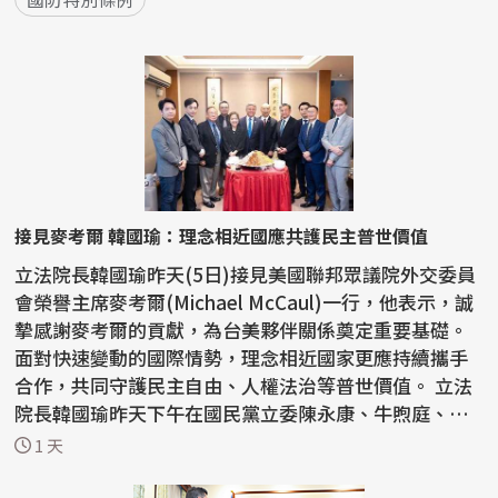
接見麥考爾 韓國瑜：理念相近國應共護民主普世價值
立法院長韓國瑜昨天(5日)接見美國聯邦眾議院外交委員
會榮譽主席麥考爾(Michael McCaul)一行，他表示，誠
摯感謝麥考爾的貢獻，為台美夥伴關係奠定重要基礎。
面對快速變動的國際情勢，理念相近國家更應持續攜手
合作，共同守護民主自由、人權法治等普世價值。 立法
院長韓國瑜昨天下午在國民黨立委陳永康、牛煦庭、徐
巧芯...
1 天