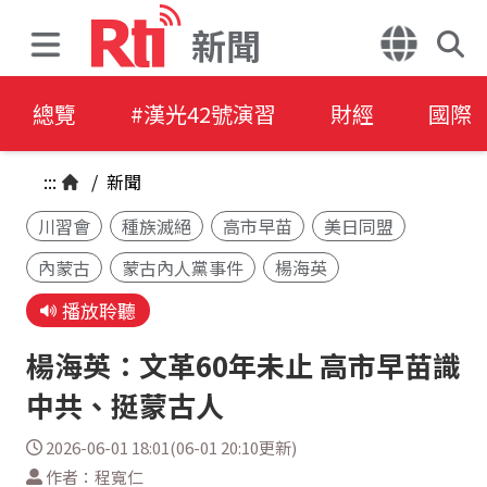
新聞
總覽
#漢光42號演習
財經
國際
:::
/
新聞
川習會
種族滅絕
高市早苗
美日同盟
內蒙古
蒙古內人黨事件
楊海英
播放聆聽
楊海英：文革60年未止 高市早苗識
中共、挺蒙古人
2026-06-01 18:01(06-01 20:10更新)
作者：程寬仁