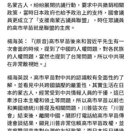
名蒙古人，紛紛展開抗議行動，要求中共撤銷相關
政策，當時日本政府也給予政治上的支持，國會議
員更成立了「支援南蒙古議員聯盟」，時任眾議員
的高市早苗就是聯盟的主席。
楊海英：『(原音)高市早苗後來和習近平先生有一
次會面的時候，提到了中國的人權問題，對各民族
的人權問題，當然也提到了台灣問題，所以中共現
在非常敵視她。』
楊海英說，高市早苗對中共的認識較有全面性的了
解，並看見中共跨國鎮壓的嚴重性，其實生活在日
本的蒙古人，經常受到中共情報人員的干擾，這已
牽涉日本主權和領土等問題，所以高市早苗以前也
和美國總統川普提及相關問題，川普這次在「川習
會」結束後，離開中國，隨即打電話給高市早苗傳
達會談結果，顯見川普非常信賴高市早苗政權，並
高度贊同高市對台灣的友好政策；而日本近日通過