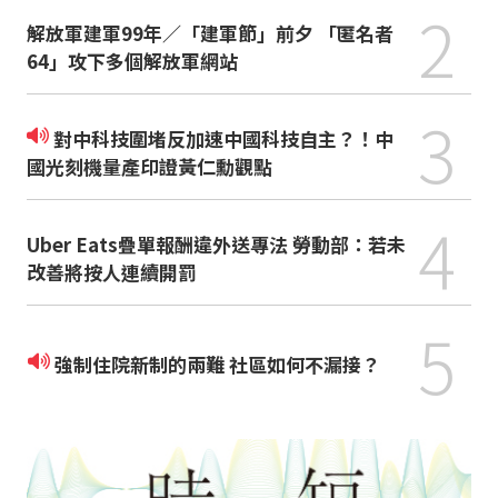
2
解放軍建軍99年／「建軍節」前夕 「匿名者
64」攻下多個解放軍網站
3
對中科技圍堵反加速中國科技自主？！中
國光刻機量產印證黃仁勳觀點
4
Uber Eats疊單報酬違外送專法 勞動部：若未
改善將按人連續開罰
5
強制住院新制的兩難 社區如何不漏接？