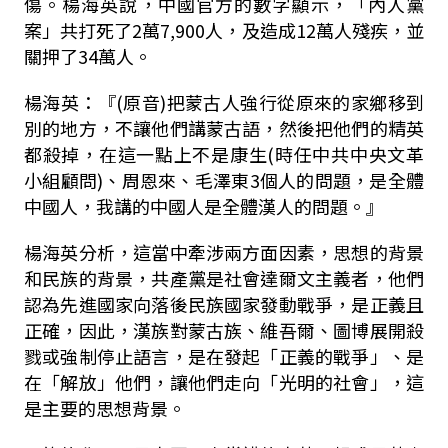
傷。楊海英說，中國官方的數字顯示，「內人黨
案」共打死了2萬7,900人，及造成12萬人殘疾，並
關押了34萬人。
楊海英：『(原音)把蒙古人強行從原來的家鄉移到
別的地方，不讓他們講蒙古語，然後把他們的精英
都殺掉，在這一點上不是康生(時任中共中央文革
小組顧問)、周恩來、毛澤東3個人的問題，是全體
中國人，我講的中國人是全體漢人的問題。』
楊海英分析，這當中牽涉兩方面因素，思想的背景
和民族的背景，共產黨是社會達爾文主義者，他們
認為先進國家向落後民族國家發動戰爭，是正義且
正確，因此，漢族對蒙古族、維吾爾、圖博展開殺
戮或強制停止語言，是在發起「正義的戰爭」、是
在「解放」他們，讓他們走向「光明的社會」，這
是主要的思想背景。