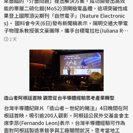
來面臨的「介面問題」提出解決方案，成功開發出高效
能的單層二硫化鉬(MoS2)頂閘極電晶體，這項突破性成
果登上國際頂尖期刊「自然電子」(Nature Electronic
s)。 國科會今天(6日)發布新聞稿表示，陽明交通大學電
子物理系教授張文豪團隊，攜手台積電拉杜(Iuliana Rad
u...
2 天
造山者阿根廷首映 觀眾從台半導體經驗思考產業轉型
台灣半導體紀錄片「造山者－世紀的賭注」4日晚間在阿
根廷首映，吸引逾200人觀影。阿根廷公民外交基金會主
席李昂(Fernando Leon)表示，台灣半導體經驗可作為
面對阿根廷製造業競爭與工廠關閉狀況，思考當地工