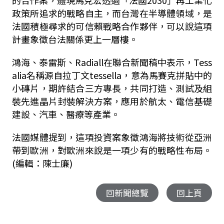
的合作案，體現馬克宏透過「法國2030」再工業化
政策所追求的戰略自主，而台灣在半導體領域，是
法國積極尋求的可信賴戰略合作夥伴，可以說這項
計畫象徵台法關係更上一層樓。
鴻海、泰雷斯、Radiall在聯合新聞稿中表示，Tess
alia名稱源自拉丁文tessella，意為馬賽克拼貼中的
小磚片，期許結合三方專長，共同打造、測試及組
裝先進晶片封裝解決方案，應用於航太、電信基礎
建設、汽車、醫療等產業。
法國媒體提到，這項投資案象徵鴻海將技術從亞洲
帶到歐洲，對歐洲來說是一項少有的戰略性布局。
(編輯：陳士廉)
回新聞總覽
回上頁