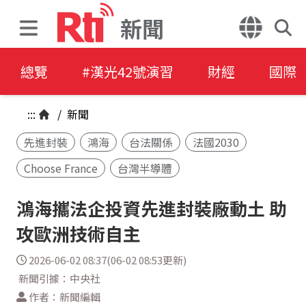
新聞
總覽
#漢光42號演習
財經
國際
:::
/
新聞
先進封裝
鴻海
台法關係
法國2030
Choose France
台灣半導體
鴻海攜法企投資先進封裝廠動土 助
攻歐洲技術自主
2026-06-02 08:37(06-02 08:53更新)
新聞引據：中央社
作者：新聞編輯