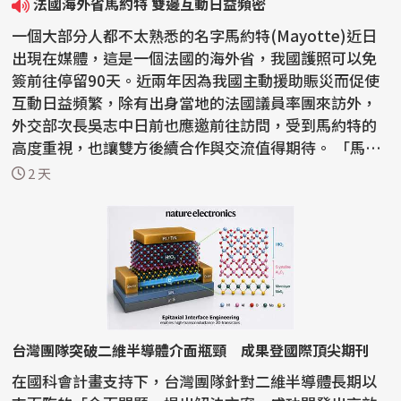
法國海外省馬約特 雙邊互動日益頻密
一個大部分人都不太熟悉的名字馬約特(Mayotte)近日
出現在媒體，這是一個法國的海外省，我國護照可以免
簽前往停留90天。近兩年因為我國主動援助賑災而促使
互動日益頻繁，除有出身當地的法國議員率團來訪外，
外交部次長吳志中日前也應邀前往訪問，受到馬約特的
高度重視，也讓雙方後續合作與交流值得期待。 「馬約
特島...
2 天
台灣團隊突破二維半導體介面瓶頸 成果登國際頂尖期刊
在國科會計畫支持下，台灣團隊針對二維半導體長期以