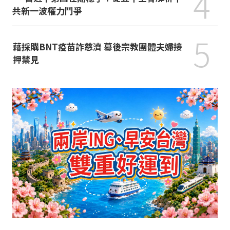
4
共新一波權力鬥爭
5
藉採購BNT疫苗詐慈濟 幕後宗教團體夫婦接
押禁見