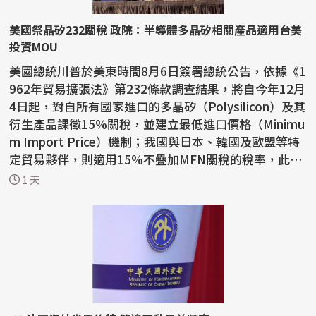
美國祭晶矽232關稅 政院：半導體多晶矽相關產品適用台美
投資MOU
美國總統川普於美東時間8月6日簽署總統公告，依據《1
962年貿易擴張法》第232條款調查結果，將自今年12月
4日起，對自所有國家進口的多晶矽（Polysilicon）及其
衍生產品課徵15%關稅，並建立最低進口價格（Minimu
m Import Price）機制；我國與日本、韓國及歐盟等特
定貿易夥伴，則適用15%不疊加MFN關稅的稅率，此次
公布產品...
1 天