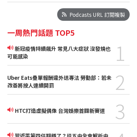
Podcasts URL 訂閱複製
一周熱門話題 TOP5
1
新冠疫情持續飆升 常見八大症狀 沒發燒也
可能感染
2
Uber Eats疊單報酬違外送專法 勞動部：若未
改善將按人連續開罰
3
HTC打造虛擬偶像 台灣娛樂首闢新賽道
習近平第四任期穩了？從五中全會解析中