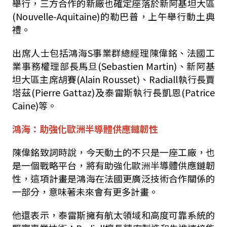
舉行，三方合作的新廠也確定座落於新阿基坦大區
(Nouvelle-Aquitaine)的勒巴普，上午舉行動土典
禮。
出席人士包括鴻海S事業群總經理陳偉銘、法國工
業事務權理部長馬旦(Sebastien Martin)、新阿基
坦大區主席胡賽(Alain Rousset)、Radiall執行長賈
塔茲(Pierre Gattaz)及泰雷斯執行長凱恩(Patrice
Caine)等。
鴻海：助強化歐洲半導體供應鏈韌性
陳偉銘致詞時說，今天動土的不只是一座工廠，也
是一個戰略平台，將有助強化歐洲半導體供應鏈韌
性，這項計畫是鴻海在法國更廣泛技術合作關係的
一部分，意味著未來會有更多計畫。
他還表示，泰雷斯擁有航太領域和高度可靠系統的