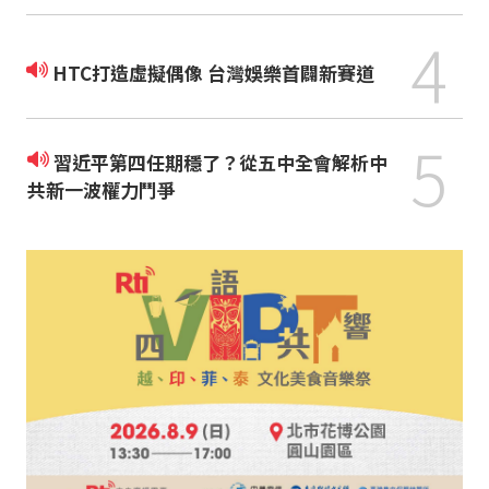
4
HTC打造虛擬偶像 台灣娛樂首闢新賽道
5
習近平第四任期穩了？從五中全會解析中
共新一波權力鬥爭