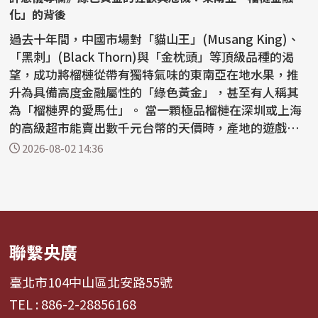
化」的背後
過去十年間，中國市場對「貓山王」(Musang King)、
「黑刺」(Black Thorn)與「金枕頭」等頂級品種的渴
望，成功將榴槤從帶有獨特氣味的東南亞在地水果，推
升為具備高度金融屬性的「綠色黃金」，甚至有人稱其
為「榴槤界的愛馬仕」。 當一顆極品榴槤在深圳或上海
的高級超市能賣出數千元台幣的天價時，產地的遊戲規
則已...
2026-08-02 14:36
聯繫央廣
臺北市104中山區北安路55號
TEL : 886-2-28856168