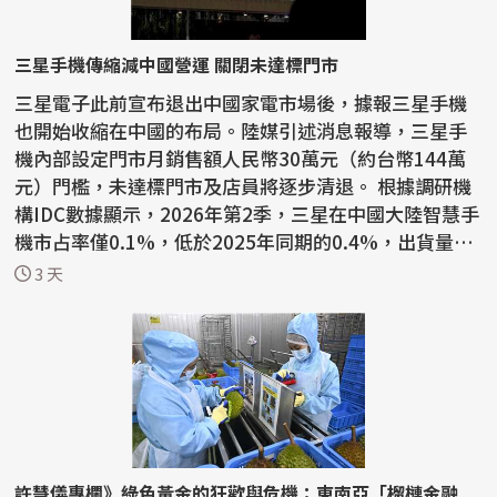
三星手機傳縮減中國營運 關閉未達標門市
三星電子此前宣布退出中國家電市場後，據報三星手機
也開始收縮在中國的布局。陸媒引述消息報導，三星手
機內部設定門市月銷售額人民幣30萬元（約台幣144萬
元）門檻，未達標門市及店員將逐步清退。 根據調研機
構IDC數據顯示，2026年第2季，三星在中國大陸智慧手
機市占率僅0.1%，低於2025年同期的0.4%，出貨量年
減60.8%。...
3 天
許慧儀專欄》綠色黃金的狂歡與危機：東南亞「榴槤金融