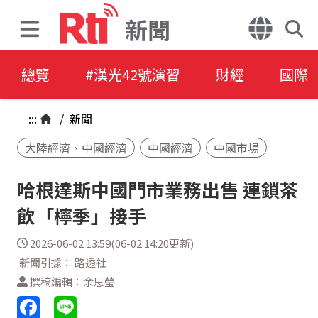
新聞
總覽
#漢光42號演習
財經
國際
:::
/
新聞
大陸經濟、中國經濟
中國經濟
中國市場
哈根達斯中國門市業務出售 連鎖茶
飲「檸季」接手
2026-06-02 13:59(06-02 14:20更新)
新聞引據： 路透社
撰稿編輯：余思瑩