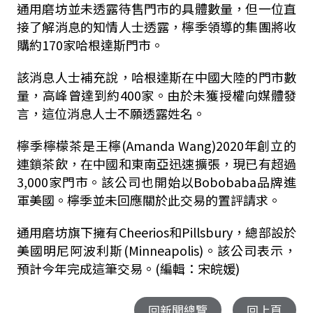
通用磨坊並未透露待售門市的具體數量，但一位直
接了解消息的知情人士透露，檸季領導的集團將收
購約170家哈根達斯門市。
該消息人士補充說，哈根達斯在中國大陸的門市數
量，高峰曾達到約400家。由於未獲授權向媒體發
言，這位消息人士不願透露姓名。
檸季檸檬茶是王檸(Amanda Wang)2020年創立的
連鎖茶飲，在中國和東南亞迅速擴張，現已有超過
3,000家門市。該公司也開始以Bobobaba品牌進
軍美國。檸季並未回應關於此交易的置評請求。
通用磨坊旗下擁有Cheerios和Pillsbury，總部設於
美國明尼阿波利斯(Minneapolis)。該公司表示，
預計今年完成這筆交易。(編輯：宋皖媛)
回新聞總覽
回上頁