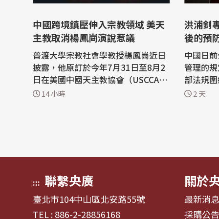
中國跨境鎮壓伸入宗教領域 美天
洪浦釗
主教取消楊鳳崗演說惹議
後的預
普渡大學宗教社會學教授楊鳳崗近日
中國日前
披露，他原訂於今年7月31日至8月2
管理的規
日在美國中國天主教協會（USCCA）
部法規圍
休斯頓雙年會上發表演講，卻在會前
人才、技
14 小時
2 天
遭臨時撤除，過程中疑似涉及中國官
流動，都
方施壓，引發外界對中國跨境鎮壓衝
境只是跨
擊宗教自由的憂慮。 本屆會議主題為
流涉及的
「跟隨基督之道：培育信任與友
往來及社
誼」，假休斯頓聖多瑪斯大學舉行，
政管理範圍。 中國治理
並獲當地...
前介...
聯繫央廣
關於
:::
臺北市104中山區北安路55號
最新消
TEL : 886-2-28856168
採購公