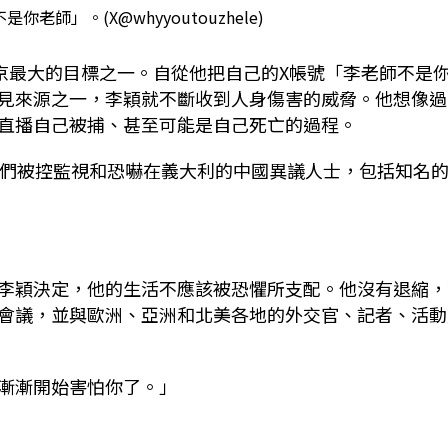
老師」。(X@whyyoutouzhele)
北京最大的目標之一。自從他把自己的X帳號「李老師不是
見來源之一，李穎就不斷收到人身傷害的威脅。他想像過
直播自己被捕、甚至可能是自己死亡的過程。
他們被控監視和恐嚇在義大利的中國異議人士，包括知名
李穎決定，他的生活不應該被恐懼所支配。他沒有退縮，
會議，並與歐洲、亞洲和北美各地的外交官、記者、活動
漸漸開始害怕你了。」