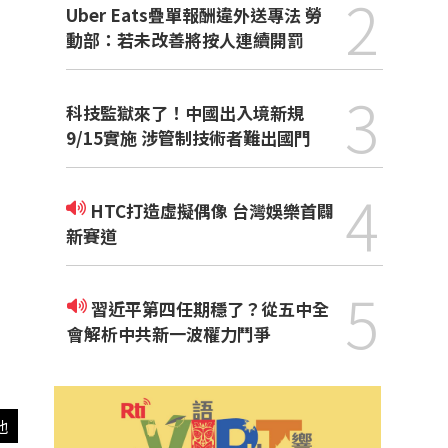
2
Uber Eats疊單報酬違外送專法 勞
動部：若未改善將按人連續開罰
3
科技監獄來了！中國出入境新規
9/15實施 涉管制技術者難出國門
4
HTC打造虛擬偶像 台灣娛樂首闢
新賽道
5
習近平第四任期穩了？從五中全
會解析中共新一波權力鬥爭
他