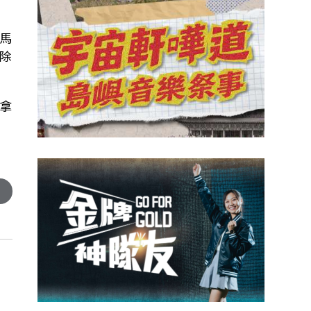
馬
除
拿