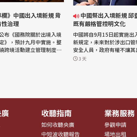
專欄》中國出入境新規 背
中國祭出入境新規 邱垂正：將
防性治理
既有嚴格管控明文化
公布《國務院關於出境入境
中國將自9月15日起實施出
定》，預計九月中實施。整
新規定，未來對於涉出口管
繞跨境活動建立管理制度，
安全人員，政府有權不讓其
術、資訊及人際網絡等跨境
委會主委邱垂正今天(5日)
3 天
納入國家安全管理事項。出
長期對人民及境外人士採取
境活動的一個環節，跨境交
境管理，新規定只是將既有
人員接觸、技術合作、資料
文化」，他呼籲國人若需赴
會連結，都已進入中國的行
要做好風險評估。 根據新華社報導，
重在風險形成
「國務院關於出境入境管理
在7月...
央廣
收聽指南
業務服務
息
如何收聽央廣
參觀申請
告
中短波收聽報告
場地出租