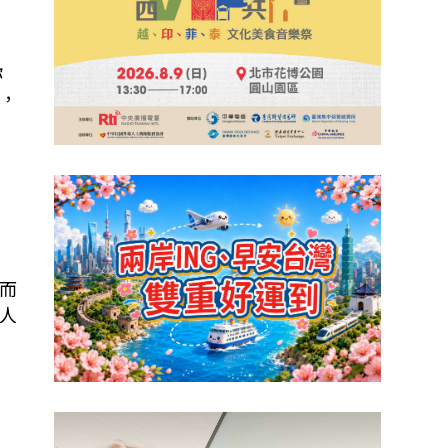
你
，
的
而
人