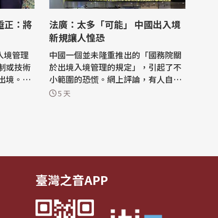
法廣：太多「可能」 中國出入境
新規讓人惶恐
入境管理
中國一個並未隆重推出的「國務院關
制或技術
於出境入境管理的規定」，引起了不
出境。陸
小範圍的恐慌。網上評論，有人自我
表示，中共
寬慰，覺得跟普通人沒有多大關係，
5 天
嚴格出入
但有些人則以為，這規定表面含糊，
管制「明
實則主觀性很強，隨意性很大，是一
中，務必
張隱性的網，管你普通不普通，都有
可能往裡裝。 法國國際廣播電台（R
的規定」
FI）中文網報導，新規中多次使用
「可能...
臺灣之音APP