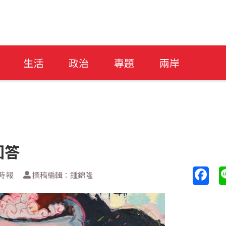
生活
政治
專題
兩岸
回答
時報
撰稿編輯：鍾錦隆