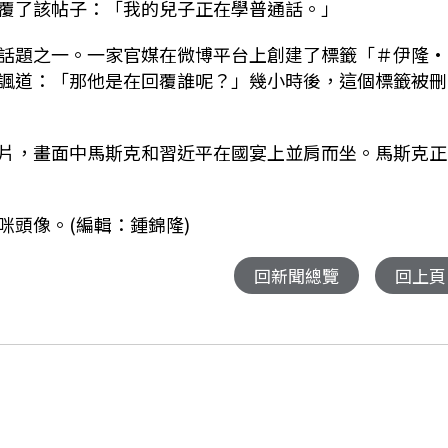
覆了該帖子：「我的兒子正在學普通話。」
話題之一。一家官媒在微博平台上創建了標籤「＃伊隆·
諷道：「那他是在回覆誰呢？」幾小時後，這個標籤被刪
片，畫面中馬斯克和習近平在國宴上並肩而坐。馬斯克正
咪頭像。(編輯：鍾錦隆)
回新聞總覽
回上頁