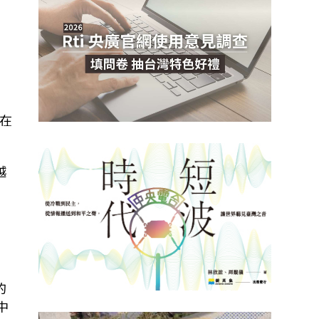
在
越
的
中