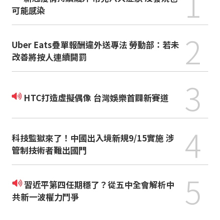
1
可能感染
2
Uber Eats疊單報酬違外送專法 勞動部：若未
改善將按人連續開罰
3
HTC打造虛擬偶像 台灣娛樂首闢新賽道
4
科技監獄來了！中國出入境新規9/15實施 涉
管制技術者難出國門
5
習近平第四任期穩了？從五中全會解析中
共新一波權力鬥爭