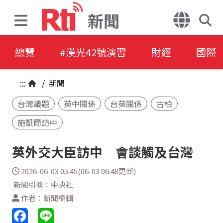
新聞
總覽
#漢光42號演習
財經
國際
:::
/
新聞
台灣議題
英中關係
台英關係
古柏
施凱爾訪中
英外交大臣訪中 會談觸及台灣
2026-06-03 05:45(06-03 06:48更新)
新聞引據：中央社
作者：新聞編輯