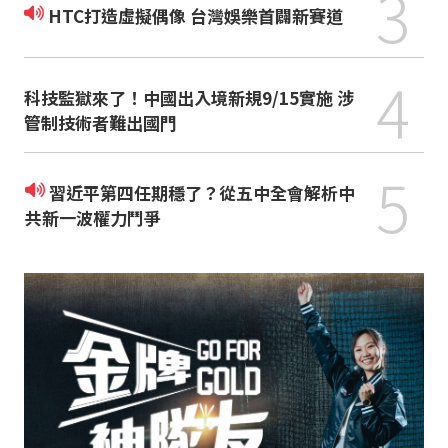
3
HTC打造虛擬偶像 台灣娛樂首闢新賽道
4
科技監獄來了！中國出入境新規9/15實施 涉
管制技術者難出國門
5
習近平第四任期穩了？從五中全會解析中
共新一波權力鬥爭