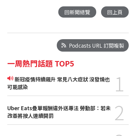
回新聞總覽
回上頁
Podcasts URL 訂閱複製
一周熱門話題 TOP5
1
新冠疫情持續飆升 常見八大症狀 沒發燒也
可能感染
2
Uber Eats疊單報酬違外送專法 勞動部：若未
改善將按人連續開罰