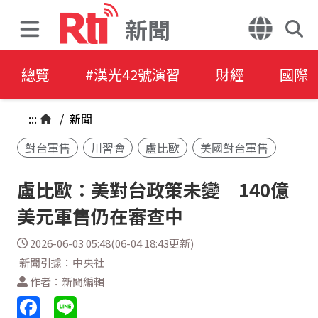
新聞
總覽
#漢光42號演習
財經
國際
:::
/
新聞
對台軍售
川習會
盧比歐
美國對台軍售
盧比歐：美對台政策未變 140億
美元軍售仍在審查中
2026-06-03 05:48(06-04 18:43更新)
新聞引據：中央社
作者：新聞編輯