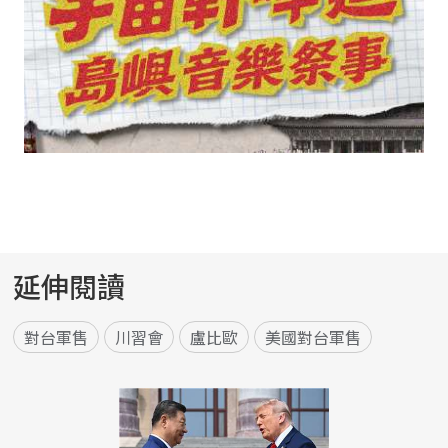
延伸閱讀
對台軍售
川習會
盧比歐
美國對台軍售