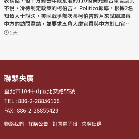
表談話，但中方對去年底批准的110億美元對台軍售感到
不悅，冷待制定政策的柯伯吉。 Politico報導，根據2名
知情人士說法，美國戰爭部次長柯伯吉數月來試圖取得
中方的訪問邀請，並要求五角大廈官員與中方對口官員
會...
1 天
聯繫央廣
臺北市104中山區北安路55號
TEL : 886-2-28856168
FAX : 886-2-28855423
聯絡我們
採購公告
訂閱電子報
央廣社群