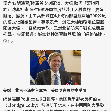
漢光42號演習/陸軍首次封閉淡江大橋 驗證「要道阻
絕」防禦計畫 陸軍6號晚間首度於淡江大橋實施「要道
阻絕」操演，由工兵部隊在4小時內部署縱深達200公尺
的模式化阻絕設置。專家表示，淡江大橋戰略地位更勝
關渡大橋，一旦遭敵奪取，恐對北部防禦作戰造成嚴重
衝擊。 專題報導：城鎮韌性演習將登場 除「網路降速、
躲3...
1 天
美媒：北京不滿對台軍售 美國防官員訪中受阻
網路媒體Politico在6日報導，美國戰爭部次長柯伯吉
（Elbridge Colby）希望訪問北京，在中國國防大學發