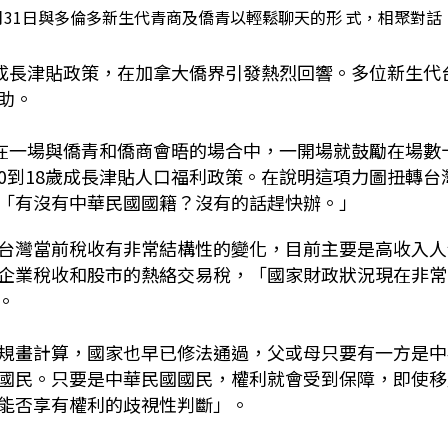
31日與多倫多新生代青商及僑青以輕鬆聊天的形 式，相聚對話
歲成長津貼政策，在加拿大僑界引發熱烈回響。多位新生代
助。
日在一場與僑青和僑商會晤的場合中，一開場就鼓勵在場數
0到18歲成長津貼人口福利政策。在說明這項力圖扭轉台
「有沒有中華民國國籍？沒有的話趕快辦。」
台灣當前稅收有非常結構性的變化，目前主要是高收入人
企業稅收和股市的熱絡交易稅，「國家財政狀況現在非常
。
規畫計算，國家也早已修法通過，父或母只要有一方是中
國民。只要是中華民國國民，權利就會受到保障，即使移
能否享有權利的歧視性判斷」。