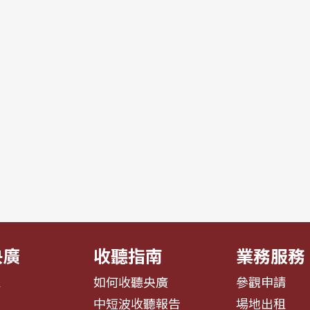
央廣
收聽指南
業務服務
息
如何收聽央廣
參觀申請
告
中短波收聽報告
場地出租