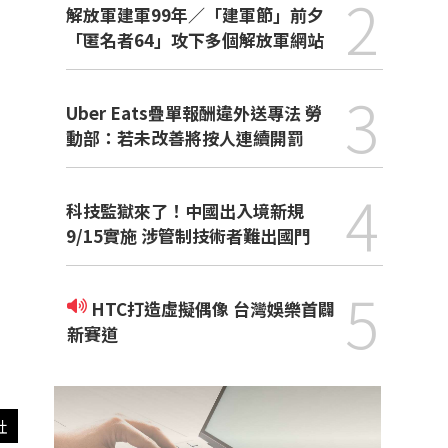
2
解放軍建軍99年／「建軍節」前夕
「匿名者64」攻下多個解放軍網站
3
Uber Eats疊單報酬違外送專法 勞
動部：若未改善將按人連續開罰
4
科技監獄來了！中國出入境新規
9/15實施 涉管制技術者難出國門
5
HTC打造虛擬偶像 台灣娛樂首闢
新賽道
社