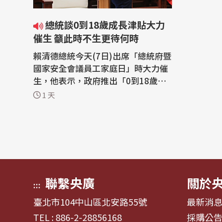
總統談0到18歲成長津貼大力
催生 籲此時不生更待何時
賴清德總統今天(7日)出席「總統府暨
國家安全會議員工家庭日」時大力催
生，他表示，政府推出「0到18歲成
長津貼」、「育兒留停6+3」等家庭
1 天
支持政策，鼓勵國人「一個不嫌少、
兩個不嫌多、三個剛剛好」，強調政
府努力提供台灣有史以來最優渥的生
育、養育及教育環境，喊話民眾「此
時不生，更待何時」。 賴清德總統7
日出席...
聯繫央廣
關於
:::
臺北市104中山區北安路55號
最新消
TEL : 886-2-28856168
採購公