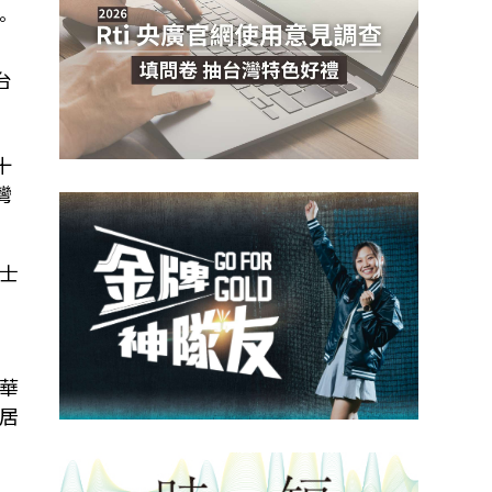
。
台
十
灣
士
華
居