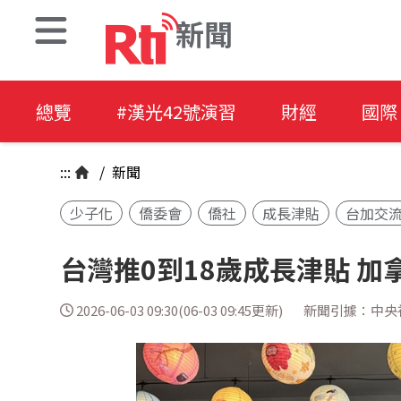
新聞
總覽
#漢光42號演習
財經
國際
:::
/
新聞
少子化
僑委會
僑社
成長津貼
台加交
台灣推0到18歲成長津貼 
2026-06-03 09:30(06-03 09:45更新)
新聞引據：中央