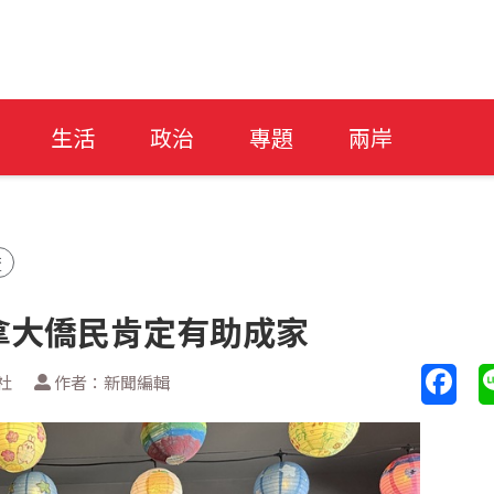
生活
政治
專題
兩岸
流
加拿大僑民肯定有助成家
社
作者：新聞編輯