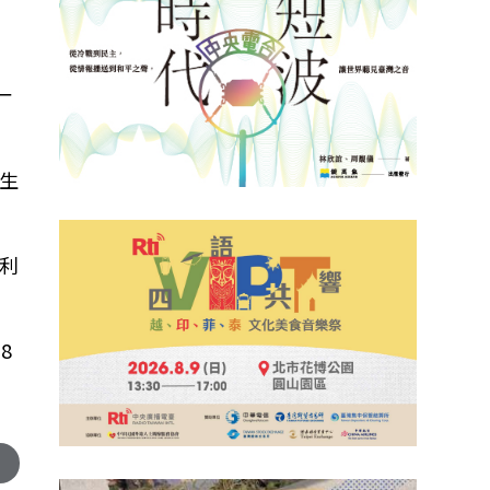
常
一
生
利
8
，