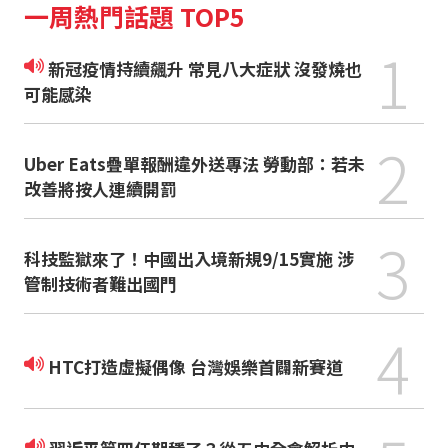
一周熱門話題 TOP5
1
新冠疫情持續飆升 常見八大症狀 沒發燒也
可能感染
2
Uber Eats疊單報酬違外送專法 勞動部：若未
改善將按人連續開罰
3
科技監獄來了！中國出入境新規9/15實施 涉
管制技術者難出國門
4
HTC打造虛擬偶像 台灣娛樂首闢新賽道