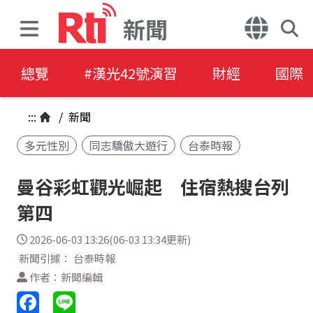
新聞
總覽
#漢光42號演習
財經
國際
:::
/
新聞
多元性別
同志驕傲大遊行
台泰時報
曼谷彩虹觀光崛起 住宿熱搜台列
第四
2026-06-03 13:26(06-03 13:34更新)
新聞引據： 台泰時報
作者：新聞編輯