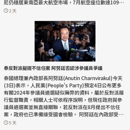
尼仍穩居東南亞最大航空市場，7月航空座位數達1090
萬個...
2 天
泰反對派擬提不信任案 阿努廷否認涉參議員爭議
泰國總理兼內政部長阿努廷(Anutin Charnvirakul)今天
(3日)表示，人民黨(People's Party)預定4日公布更多
有關2024年參議員遴選疑似舞弊的資料，屬於反對派履
行監督職責，相關人士可依程序說明，但現任政府與參
議員遴選案並無直接關聯，若反對派在8月提出不信任
案，政府也已準備接受國會檢驗。 阿努廷在內政部受訪
時指...
5 天