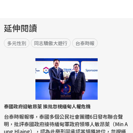
延伸閱讀
多元性別
同志驕傲大遊行
台泰時報
泰國政府迎敏昂萊 挨批忽視緬甸人權危機
台泰時報報導，泰國多個公民社會團體6日發布聯合聲
明，批評泰國政府接待緬甸軍政府領導人敏昂萊（Min A
ung Hlaing），認為此舉形同承認其領導地位，忽視緬