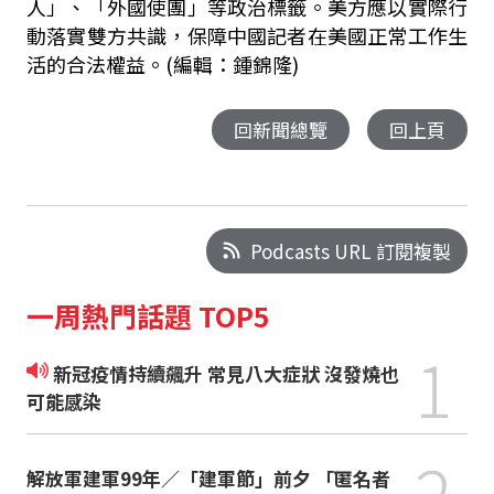
人」、「外國使團」等政治標籤。美方應以實際行
動落實雙方共識，保障中國記者在美國正常工作生
活的合法權益。(編輯：鍾錦隆)
回新聞總覽
回上頁
Podcasts URL 訂閱複製
一周熱門話題 TOP5
1
新冠疫情持續飆升 常見八大症狀 沒發燒也
可能感染
2
解放軍建軍99年／「建軍節」前夕 「匿名者