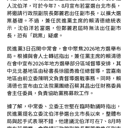
人沈伯洋，可於今年7、8月宣布若當選台北市長，
將邀請行政院副院長鄭麗君出任副市長，以擴大選
票基礎。不過，兼任民進黨主席的賴清德總統表
示，沈伯洋若當選，但鄭麗君屆時無法出任副市
長，恐有「跳票」疑慮。
民進黨3日召開中常會，會中聚焦2026地方選舉布
局。根據與會人士轉述指出，兼任黨主席的賴清德
在會中宣布2026年地方選舉部分區域督導安排，其
中北北基地區由秘書長徐國勇擔任總督導，雲嘉南
地區由前立委陳明文負責督導選戰事務。同時，賴
清德也宣布由立法院黨團總召蔡其昌出任財務委員
會主任委員，負責協助黨務募款工作。
據了解，中常委、立委王世堅在臨時動議時指出，
民進黨提名立委沈伯洋參選台北市長以來，整體布
局與起手式表現不錯，他建議沈伯洋可在7、8月時