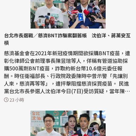
台北市長選戰／慈濟BNT詐騙案翻舊帳 沈伯洋、蔣萬安互
槓
慈濟基金會在2021年新冠疫情期間欲採購BNT疫苗，遭
彰化律師公會前理事長陳昱瑄等人，佯稱有管道協助採
購500萬劑BNT疫苗，詐取約新台幣10.6億元委任報
酬。時任衛福部長、行政院政委陳時中曾示警「先讓別
人來，慈濟再等等」，遭抨擊阻擋慈濟採買疫苗。 民進
黨台北市長參選人沈伯洋今日(7日)受訪質疑，當年陳時
中示警提...
23 小時