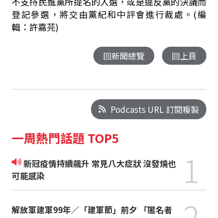
不支持民進黨所提名的人選，或是違反黨的決議而
登記參選，將交由黨紀和中評會進行裁處。(編
輯：許嘉芫)
回新聞總覽
回上頁
Podcasts URL 訂閱複製
一周熱門話題 TOP5
1
新冠疫情持續飆升 常見八大症狀 沒發燒也
可能感染
2
解放軍建軍99年／「建軍節」前夕 「匿名者