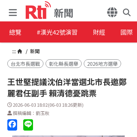
新聞
總覽
#漢光42號演習
財經
國際
:::
/
新聞
台北市長選戰
彰化縣長選舉
2026地方選舉
王世堅提議沈伯洋當選北市長邀鄭
麗君任副手 賴清德憂跳票
2026-06-03 18:02(06-03 18:26更新)
撰稿編輯：劉玉秋