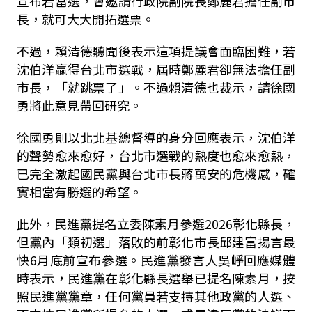
宣布若當選，會邀請行政院副院長鄭麗君擔任副市
長，就可大大開拓選票。
不過，賴清德聽聞後表示這項提議會面臨困難，若
沈伯洋贏得台北市選戰，屆時鄭麗君卻無法擔任副
市長，「就跳票了」。不過賴清德也裁示，請徐國
勇將此意見帶回研究。
徐國勇則以北北基總督導的身分回應表示，沈伯洋
的聲勢愈來愈好，台北市選戰的熱度也愈來愈熱，
已完全激起國民黨與台北市長蔣萬安的危機感，確
實相當有勝選的希望。
此外，民進黨提名立委陳素月參選2026彰化縣長，
但黨內「類初選」落敗的前彰化市長邱建富揚言最
快6月底前宣布參選。民進黨發言人吳崢回應媒體
時表示，民進黨在彰化縣長選舉已提名陳素月，按
照民進黨黨章，任何黨員若支持其他政黨的人選、