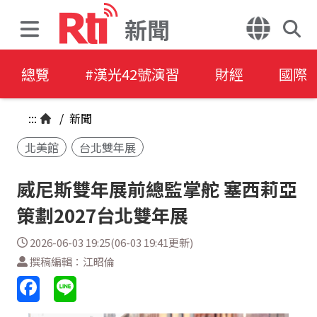
新聞
總覽
#漢光42號演習
財經
國際
:::
/
新聞
北美館
台北雙年展
威尼斯雙年展前總監掌舵 塞西莉亞
策劃2027台北雙年展
2026-06-03 19:25(06-03 19:41更新)
撰稿編輯：江昭倫