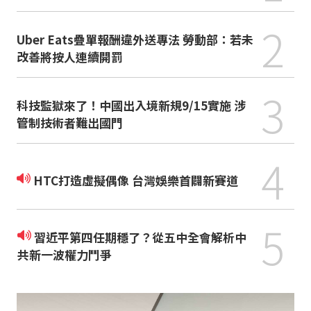
2
Uber Eats疊單報酬違外送專法 勞動部：若未
改善將按人連續開罰
3
科技監獄來了！中國出入境新規9/15實施 涉
管制技術者難出國門
4
HTC打造虛擬偶像 台灣娛樂首闢新賽道
5
習近平第四任期穩了？從五中全會解析中
共新一波權力鬥爭