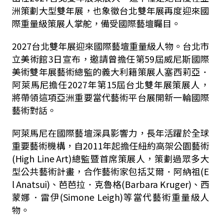
洲策劃大型雙年展，也象徵台北雙年展再度迎來國
際重量級策展人掌舵，備受國際藝壇矚目。
2027台北雙年展迎來國際藝壇重量級人物。台北市
立美術館3日宣布，邀請曾擔任第59屆威尼斯國際
美術雙年展藝術總監的義大利籍策展人塞西莉亞．
阿萊馬尼擔任2027年第15屆台北雙年展策展人，
將帶領這項亞洲重要當代藝術平台展開新一輪國際
藝術對話。
阿萊馬尼在國際藝壇深具影響力，長年活躍於全球
重要藝術機構，自2011年起擔任紐約高架公園藝術
(High Line Art)總監暨首席策展人，策劃過眾多大
型公共藝術計畫，合作藝術家包括艾爾．阿納祖(E
l Anatsui)、芭芭拉．克魯格(Barbara Kruger)、西
蒙娜．雷伊(Simone Leigh)等當代藝術重量級人
物。