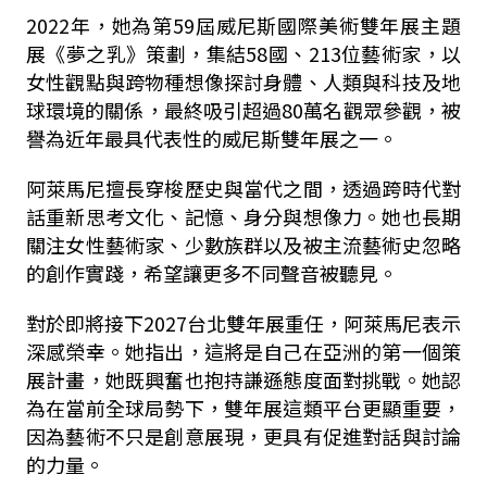
2022年，她為第59屆威尼斯國際美術雙年展主題
展《夢之乳》策劃，集結58國、213位藝術家，以
女性觀點與跨物種想像探討身體、人類與科技及地
球環境的關係，最終吸引超過80萬名觀眾參觀，被
譽為近年最具代表性的威尼斯雙年展之一。
阿萊馬尼擅長穿梭歷史與當代之間，透過跨時代對
話重新思考文化、記憶、身分與想像力。她也長期
關注女性藝術家、少數族群以及被主流藝術史忽略
的創作實踐，希望讓更多不同聲音被聽見。
對於即將接下2027台北雙年展重任，阿萊馬尼表示
深感榮幸。她指出，這將是自己在亞洲的第一個策
展計畫，她既興奮也抱持謙遜態度面對挑戰。她認
為在當前全球局勢下，雙年展這類平台更顯重要，
因為藝術不只是創意展現，更具有促進對話與討論
的力量。