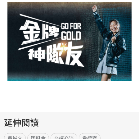
延伸閱讀
吳誠文
國科會
台捷交流
韋德齊