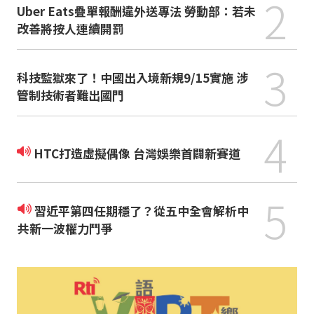
2
Uber Eats疊單報酬違外送專法 勞動部：若未
改善將按人連續開罰
3
科技監獄來了！中國出入境新規9/15實施 涉
管制技術者難出國門
4
HTC打造虛擬偶像 台灣娛樂首闢新賽道
5
習近平第四任期穩了？從五中全會解析中
共新一波權力鬥爭