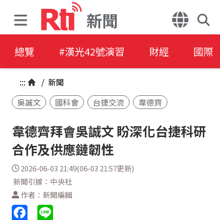
新聞
總覽
#漢光42號演習
財經
國際
:::
/
新聞
吳誠文
國科會
台捷交流
韋德齊
韋德齊拜會吳誠文 盼深化台捷科研
合作及供應鏈韌性
2026-06-03 21:49(06-03 21:57更新)
新聞引據：中央社
作者：新聞編輯