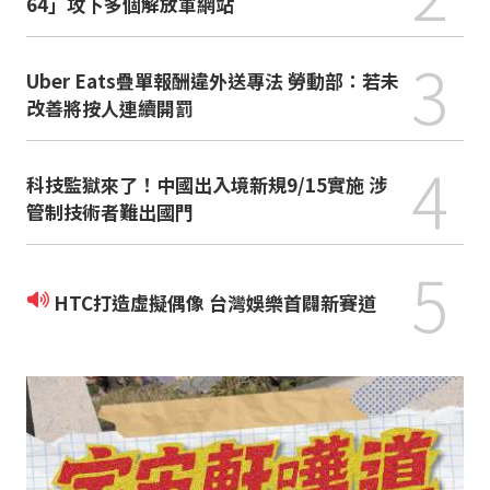
64」攻下多個解放軍網站
3
Uber Eats疊單報酬違外送專法 勞動部：若未
改善將按人連續開罰
4
科技監獄來了！中國出入境新規9/15實施 涉
管制技術者難出國門
5
HTC打造虛擬偶像 台灣娛樂首闢新賽道