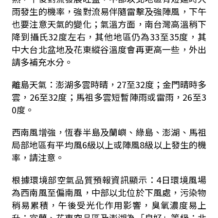
雨發生的機率，強對流易伴隨雷擊及強陣風，下午
也要注意天氣的變化；氣溫方面，南台灣高溫稍下
降到攝氏32度左右，其他地區仍為33至35度，其
中大台北盆地及花東縱谷溫度會再更高一些，外出
請多補充水分。
離島天氣：澎湖多雲時晴，27至32度；金門晴時多
雲，26至32度；馬祖多雲短暫陣雨或雷雨，26至3
0度。
西南風增強，恆春半島及蘭嶼、綠島、澎湖、馬祖
局部地區有平均風6級以上或陣風8級以上發生的機
率，請注意。
根據環境部空氣品質預報資訊顯示：4日環境風場
為西南風至偏南風，中部以北位於下風處，污染物
稍易累積，午後受光化作用影響，臭氧濃度易上
升；宜蘭、花東空品區及澎湖為「良好」等級；北