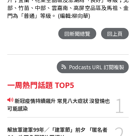
部、竹苗、中部、雲嘉南、高屏空品區及馬祖、金
門為「普通」等級。 (編輯:柳向華)
回新聞總覽
回上頁
Podcasts URL 訂閱複製
一周熱門話題 TOP5
1
新冠疫情持續飆升 常見八大症狀 沒發燒也
可能感染
2
解放軍建軍99年／「建軍節」前夕 「匿名者