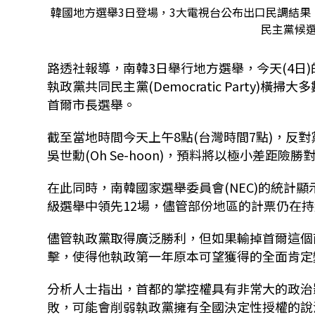
韓國地方選舉3日登場，3大電視台公布出口民調結果
民主黨候
路透社報導，南韓3日舉行地方選舉，今天(4日)的初
執政黨共同民主黨(Democratic Party
首爾市長選舉。
截至當地時間今天上午8點(台灣時間7點)，反對黨國民力
吳世勳(Oh Se-hoon)，預料將以極小差距險勝
在此同時，南韓國家選舉委員會(NEC)的統計
級選舉中領先12場，儘管部份地區的計票仍在
儘管執政黨取得廣泛勝利，但如果輸掉首爾這個
擊，使得他執政第一年原本可望獲得的全面肯定
分析人士指出，首都的掌控權具有非常大的政治
敗，可能會削弱執政黨擁有全國決定性授權的說