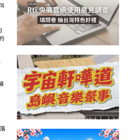
同
的
的
長
省
落