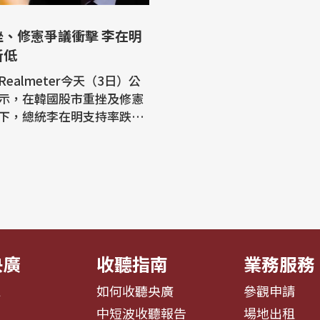
挫、修憲爭議衝擊 李在明
新低
ealmeter今天（3日）公
示，在韓國股市重挫及修憲
下，總統李在明支持率跌至
以來最低。 韓聯社報
lmeter接受「能源經濟新
KN）委託進行的民調顯示，
施政正面評價較前一週下滑
分點至45.9%，已是連續第3
負面評價則上升1個百分點
，首度...
央廣
收聽指南
業務服務
息
如何收聽央廣
參觀申請
告
中短波收聽報告
場地出租