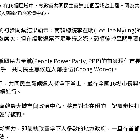
，在16個區域中，執政黨共同民主黨達11個區域占上風。圖為共
選人鄭愿伍的選情中心。
步開票結果顯示，南韓總統李在明(Lee Jae Myung)
)橫掃大多數席次，但在爆發選票不足爭議之際，恐將輸掉至關重要
量黨(People Power Party, PPP)的首爾現任市
對手─共同民主黨候選人鄭愿伍(Chong Won-o)。
顯示，共同民主黨候選人將拿下釜山，並在全國16場市長與
持續進行。
南韓最大城市與政治中心，將是對李在明的一記象徵性打
變得複雜。
影響力，即使執政黨拿下大多數的地方政府，一旦在首都
法。