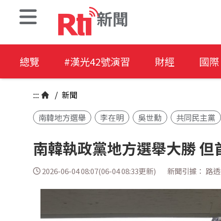
新聞
總覽
#漢光42號演習
財經
國際
:::
/
新聞
南韓地方選舉
李在明
吳世勳
共同民主黨
南韓執政黨地方選舉大勝 但
2026-06-04 08:07(06-04 08:33更新)
新聞引據： 路