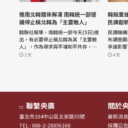
推南北韓關係解凍 南韓統一部提
韓股重
議停止稱北韓為「主要敵人」
民調創
韓聯社報導，南韓統一部今天(5日)提
民調機構R
出，有必要停止稱北韓為其「主要敵
布調查顯
人」，作為尋求與平壤和平共存，重
爭議影響
振長期凍結的南北韓關係的措施之
去年6月就任
2 天
4 天
一。 南韓統一部向總統李在明(Lee J
導，Rea
ae Myung)簡報其主要政策計畫，聚
聞」（E
焦在建立互相尊重與互惠合作、和平
對李在明
化解衝突與危機控管，以及長期推動
0.4個百
朝鮮半島無核化與東北亞和平。 作為
週下滑；
這項...
至50.5%
聯繫央廣
關於
:::
臺北市104中山區北安路55號
最新消
TEL : 886-2-28856168
採購公