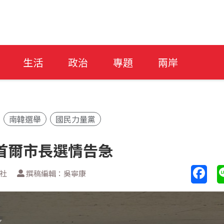
生活
政治
專題
兩岸
南韓選舉
國民力量黨
首爾市長選情告急
透社
撰稿編輯：吳寧康