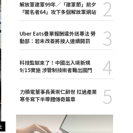
2
解放軍建軍99年／「建軍節」前夕
「匿名者64」攻下多個解放軍網站
3
Uber Eats疊單報酬違外送專法 勞
動部：若未改善將按人連續開罰
4
科技監獄來了！中國出入境新規
9/15實施 涉管制技術者難出國門
5
力積電董事長黃崇仁辭世 扛過產業
寒冬寫下半導體傳奇篇章
社