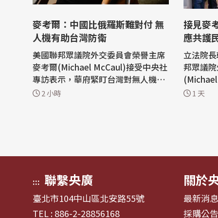
麥考爾：中國比俄羅斯難對付 無
接見麥
人機有助台灣防衛
應共護
美國聯邦眾議院外交委員會榮譽主席
立法院長
麥考爾(Michael McCaul)接受中央社
邦眾議院
專訪表示，華府緊盯台灣對無人機的
(Micha
認真程度，台灣無人載具特別條例不
摯感謝麥
2 小時
1 天
僅提升美台夥伴關係，也有助台灣防
係奠定重
衛能力；他兩週前訪烏克蘭前線，見
際情勢，
證無人機消滅俄軍，他說，中國比俄
合作，共
羅斯更難對付，「賴總統有決心、也
等普世價值。 立法院長
很強健」。 麥考爾訪台，擔任凱達格
午在國民
蘭論壇...
巧芯...
聯繫央廣
關於
:::
臺北市104中山區北安路55號
最新消
TEL : 886-2-28856168
採購公