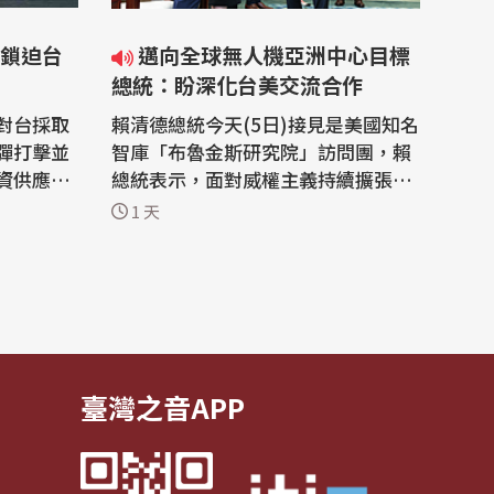
鎖迫台
邁向全球無人機亞洲中心目標
總統：盼深化台美交流合作
對台採取
賴清德總統今天(5日)接見是美國知名
彈打擊並
智庫「布魯金斯研究院」訪問團，賴
資供應迫
總統表示，面對威權主義持續擴張、
波及其他
全球供應鏈重組、AI浪潮等挑戰，台
1 天
能。 美
灣希望在AI供應鏈、數位基礎建設、
茨(Eug
高科技人才培育及無人機產業等範疇
貝爾佛科學暨
深化台美交流合作。 賴清德總統今天
nter fo
接見美國知名智庫「布魯金斯研究
l Affair
院」訪問團，總統首先感謝「布魯金
斯研究...
臺灣之音APP