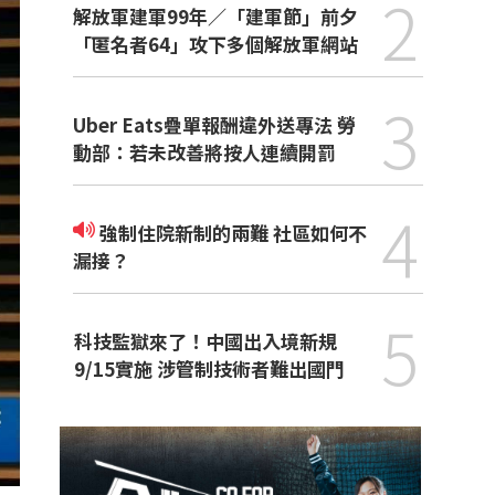
2
解放軍建軍99年／「建軍節」前夕
「匿名者64」攻下多個解放軍網站
3
Uber Eats疊單報酬違外送專法 勞
動部：若未改善將按人連續開罰
4
強制住院新制的兩難 社區如何不
漏接？
5
科技監獄來了！中國出入境新規
9/15實施 涉管制技術者難出國門