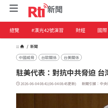
新聞
總覽
#漢光42號演習
財經
國際
:::
/
新聞
中國威脅
台歐關係
台美關係
駐美代表：對抗中共脅迫 台
2026-06-04 08:41(06-04 08:45更新)
新聞引據：中央