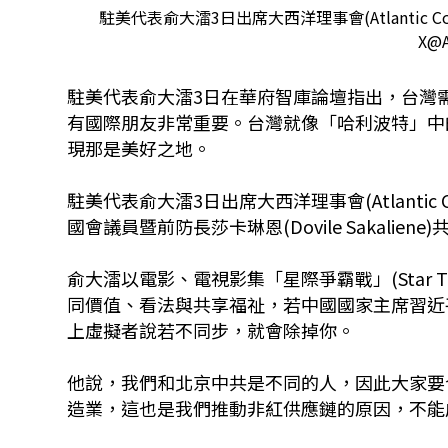
駐美代表俞大㵢3日出席大西洋理事會(Atlantic 
X@A
駐美代表俞大㵢3日在華府智庫論壇指出，台灣
有國際朋友非常重要。台灣就像「哈利波特」中
現那是美好之地。
駐美代表俞大㵢3日出席大西洋理事會(Atlantic
國會議員暨前防長莎卡琳恩(Dovile Sakaliene
俞大㵢以電影、電視影集「星際爭霸戰」(Star
同價值、看法與共享福祉，若中國國家主席習近
上虛擬者說若不同步，就會除掉你。
他說，我們和北京中共是不同的人，因此大家要
造業，這也是我們推動非紅供應鏈的原因，不能