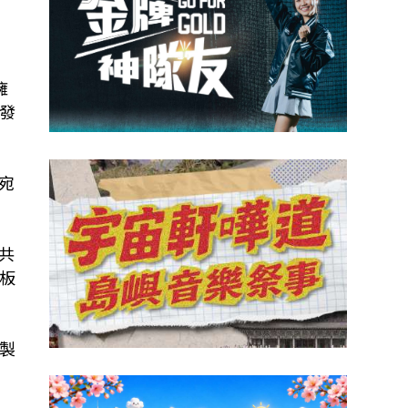
擁
發
陶宛
世共
板
製