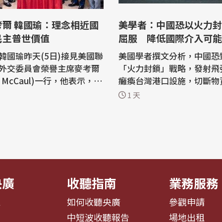
考爾 韓國瑜：理念相近國
美學者：中國恐以火力封
民主普世價值
屈服 降低國際介入可能
韓國瑜昨天(5日)接見美國聯
美國學者撰文分析，中國恐
外交委員會榮譽主席麥考爾
「火力封鎖」戰略，發射飛
el McCaul)一行，他表示，誠
癱瘓台灣港口設施，切斷物
考爾的貢獻，為台美夥伴關
使台灣投降，同時避免直接
1 天
要基礎。面對快速變動的國
國家，降低國際社會介入的可
理念相近國家更應持續攜手
國聖母大學政治學副教授高爾
同守護民主自由、人權法治
ene Gholz)與哈佛大學
韓國瑜昨天下
國際關係研究中心(Belfer Ce
黨立委陳永康、牛煦庭、徐
r Science and Internationa
s...
央廣
收聽指南
業務服務
息
如何收聽央廣
參觀申請
告
中短波收聽報告
場地出租