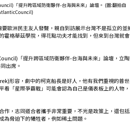
Council)「提升跨區域防衛夥伴-台海與未來」論壇。 (圖:翻拍自
tlanticCouncil)
需要歐洲民主友人發聲，親自到訪展示台灣不是孤立的並
的霍格華茲學院，得花點功夫才能找到，但來到台灣就會
 Council)「提升跨區域防衛夥伴-台海與未來」論壇，立
)共同出席。
 Trek)形容，劇中的柯克船長是好人，他有我們重視的普
平看「星際爭霸戰」可能會認為自己是儀表板上的人物，
合作，志同道合者攜手非常重要，不光是政策上，還包括
成為脅迫下的犧牲者，例如稀土問題。