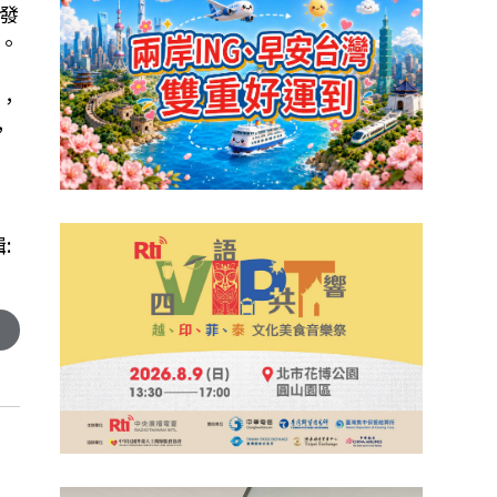
發
。
，
，
需
: