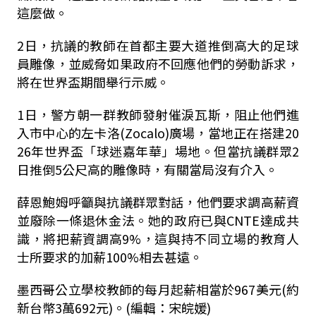
這麼做。
2日，抗議的教師在首都主要大道推倒高大的足球
員雕像，並威脅如果政府不回應他們的勞動訴求，
將在世界盃期間舉行示威。
1日，警方朝一群教師發射催淚瓦斯，阻止他們進
入市中心的左卡洛(Zocalo)廣場，當地正在搭建20
26年世界盃「球迷嘉年華」場地。但當抗議群眾2
日推倒5公尺高的雕像時，有關當局沒有介入。
薛恩鮑姆呼籲與抗議群眾對話，他們要求調高薪資
並廢除一條退休金法。她的政府已與CNTE達成共
識，將把薪資調高9%，這與持不同立場的教育人
士所要求的加薪100%相去甚遠。
墨西哥公立學校教師的每月起薪相當於967美元(約
新台幣3萬692元)。(編輯：宋皖媛)