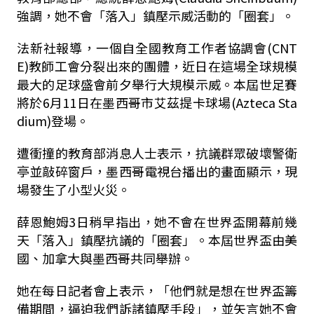
強調，她不會「落入」鎮壓示威活動的「圈套」。
法新社報導，一個自全國教育工作者協調會(CNT
E)教師工會分裂出來的團體，近日在這場全球規模
最大的足球盛會前夕舉行大規模示威。本屆世足賽
將於6月11日在墨西哥市艾茲提卡球場(Azteca Sta
dium)登場。
遭衝撞的教育部消息人士表示，抗議群眾破壞警衛
亭並敲碎窗戶，墨西哥電視台播出的畫面顯示，現
場發生了小型火災。
薛恩鮑姆3日稍早指出，她不會在世界盃開幕前幾
天「落入」鎮壓抗議的「圈套」。本屆世界盃由美
國、加拿大與墨西哥共同舉辦。
她在每日記者會上表示，「他們就是想在世界盃籌
備期間，逼迫我們訴諸鎮壓手段」，並矢言她不會