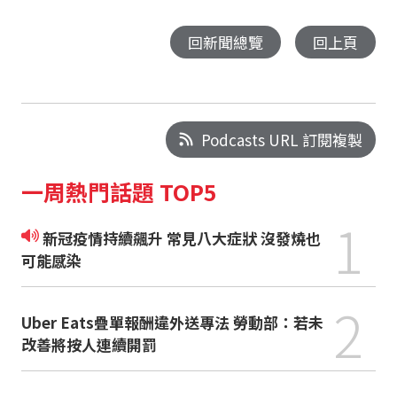
回新聞總覽
回上頁
Podcasts URL 訂閱複製
一周熱門話題 TOP5
1
新冠疫情持續飆升 常見八大症狀 沒發燒也
可能感染
2
Uber Eats疊單報酬違外送專法 勞動部：若未
改善將按人連續開罰