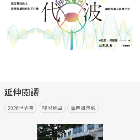
延伸閱讀
2026世界盃
薛恩鮑姆
墨西哥示威