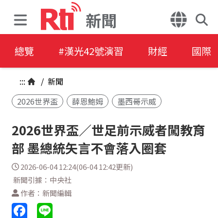
新聞
總覽
#漢光42號演習
財經
國際
:::
/
新聞
2026世界盃
薛恩鮑姆
墨西哥示威
2026世界盃／世足前示威者闖教育
部 墨總統矢言不會落入圈套
2026-06-04 12:24(06-04 12:42更新)
新聞引據：中央社
作者：新聞編輯