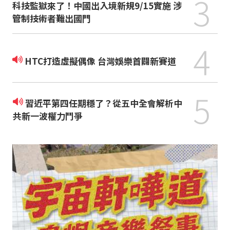
3
科技監獄來了！中國出入境新規9/15實施 涉
管制技術者難出國門
4
HTC打造虛擬偶像 台灣娛樂首闢新賽道
5
習近平第四任期穩了？從五中全會解析中
共新一波權力鬥爭