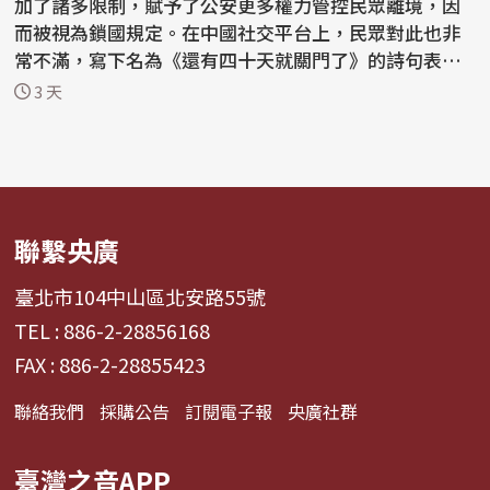
加了諸多限制，賦予了公安更多權力管控民眾離境，因
而被視為鎖國規定。在中國社交平台上，民眾對此也非
常不滿，寫下名為《還有四十天就關門了》的詩句表達
憤怒...
3 天
聯繫央廣
臺北市104中山區北安路55號
TEL : 886-2-28856168
FAX : 886-2-28855423
聯絡我們
採購公告
訂閱電子報
央廣社群
臺灣之音APP