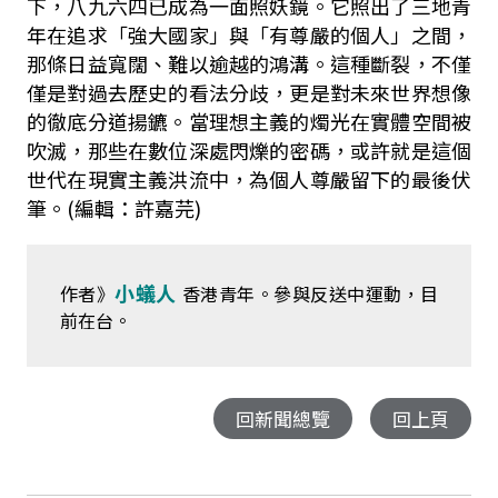
下，八九六四已成為一面照妖鏡。它照出了三地青
年在追求「強大國家」與「有尊嚴的個人」之間，
那條日益寬闊、難以逾越的鴻溝。這種斷裂，不僅
僅是對過去歷史的看法分歧，更是對未來世界想像
的徹底分道揚鑣。當理想主義的燭光在實體空間被
吹滅，那些在數位深處閃爍的密碼，或許就是這個
世代在現實主義洪流中，為個人尊嚴留下的最後伏
筆。(編輯：許嘉芫)
小蟻人
作者》
香港青年。參與反送中運動，目
前在台。
回新聞總覽
回上頁