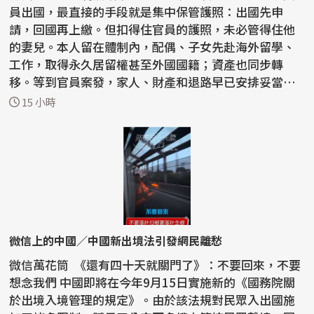
員出國，最直接的手段就是集中保管護照：出國先申
請，回國再上繳。但扣得住官員的護照，未必管得住他
的妻兒。本人留在體制內，配偶、子女先赴海外留學、
工作，取得永久居留權甚至外國國籍；資產也同步轉
移。等到官員案發，家人、財產和退路早已安排妥當。
這就是「...
15 小時
微信上的中國／中國新出境法引發網民離愁
微信萬花筒 《還有四十天就關門了》：不要回來，不要
想念我們 中國即將在今年9月15日實施新的《國務院關
於出境入境管理的規定》。由於該法規對民眾入出國施