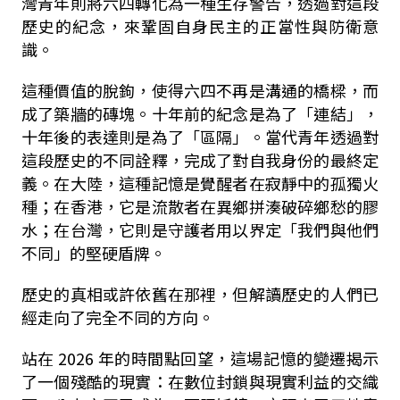
灣青年則將六四轉化為一種生存警告，透過對這段
歷史的紀念，來鞏固自身民主的正當性與防衛意
識。
這種價值的脫鉤，使得六四不再是溝通的橋樑，而
成了築牆的磚塊。十年前的紀念是為了「連結」，
十年後的表達則是為了「區隔」。當代青年透過對
這段歷史的不同詮釋，完成了對自我身份的最終定
義。在大陸，這種記憶是覺醒者在寂靜中的孤獨火
種；在香港，它是流散者在異鄉拼湊破碎鄉愁的膠
水；在台灣，它則是守護者用以界定「我們與他們
不同」的堅硬盾牌。
歷史的真相或許依舊在那裡，但解讀歷史的人們已
經走向了完全不同的方向。
站在 2026 年的時間點回望，這場記憶的變遷揭示
了一個殘酷的現實：在數位封鎖與現實利益的交織