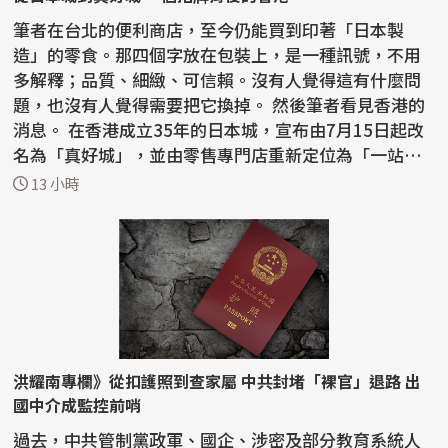
筆者在台北的便利商店，至今仍能買到印著「日本製
造」的零食。那四個字放在包裝上，是一種訊號，不用
多解釋；品質、細緻、可信賴。沒有人覺得這有什麼問
題，也沒有人覺得需要把它換掉。 然後筆者看見香港的
消息。 在香港成立35年的日本城，宣布由7月15日起改
名為「真好城」，並由零售專門店重新定位為「一站式
生...
13 小時
洪耀南專欄》從扣護照到查家屬 中共封堵「裸官」退路 出
國中介成監控前哨
過去，中共管制黨政軍、國企、涉密及部分教育系統人