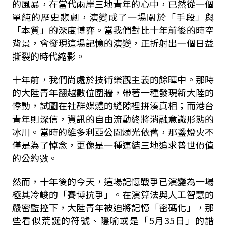
的風暴，在當代兩岸三地青年的心中，已然從一個
單純的歷史悲劇，演變成了一場關於「手段」與
「本質」的深度博弈。當我們對比十年前後的時空
背景，會發現這場記憶的演變，正折射出一個日益
撕裂的時代縮影。
十年前，我們尚處於技術樂觀主義的餘暉中。那時
的大陸青年翻越數位圍牆，帶著一種發現新大陸的
悸動，試圖在社群媒體的縫隙裡拼湊真相；而港台
青年則深信，資訊的自由流動終將消融意識形態的
冰川。當時的維多利亞公園燭光依舊，那盞燈火不
僅是為了悼念，更像是一種連結三地追求普世價值
的公約數。
然而，十年後的今天，這場記憶戰爭已演變為一場
極其冷峻的「賽博抗爭」。在演算法與人工智慧的
嚴密監控下，大陸青年被迫將記憶「密碼化」，那
些看似荒誕的符號、隱喻或是「5月35日」的諧