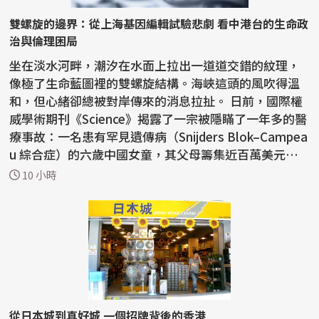
雙螺旋的邊界：從上海基因編輯試驗悲劇 看中港台的生命政
治與倫理困局
坐在淡水河畔，潮汐在水面上拉出一道道交錯的紋理，
像極了生命藍圖裡的雙螺旋結構。海峽這頭的風吹得溫
和，但心緒卻總被對岸傳來的消息拉扯。 日前，國際權
威學術期刊《Science》揭露了一宗被隱瞞了一年多的醫
療事故：一名患有罕見遺傳病（Snijders Blok–Campea
u 綜合症）的六歲中國女童，其父母籌集近百萬美元，
在...
10 小時
從日本城到真好城 一個招牌背後的香港