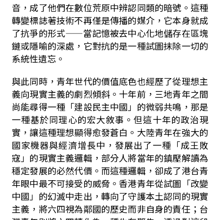
音，成了他們在數位荒原中辨認同類的暗號。這種
轉變標誌著技術不再僅是傳播的媒介，它本身就成
了抗爭的形式——當記憶被去中心化地儲存在區塊
鏈或隱喻的深處，它對抗的是一種試圖抹除一切的
系統性遺忘。
與此同時，青年世代的價值底色也經歷了從理想主
義向現實主義的劇烈傾斜。十年前，三地青年之間
尚能尋得一種「建設民主中國」的微弱共鳴，那是
一種基於同理心的宏大敘事。但這十年的政治現
實，讓這種理想顯得愈發蒼白。大陸青年在強大的
國家機器與經濟增長中，發展出了一種「成王敗
寇」的現實主義邏輯，部分人將當年的鎮壓解讀為
穩定發展的必然代價。而這種邏輯，卻成了港台青
年眼中最不可接受的威脅。香港青年從試圖「改變
中國」的幻滅中走出，轉向了守護本土認同的現實
主義，將六四視為鄰國的歷史而非自身的責任；台