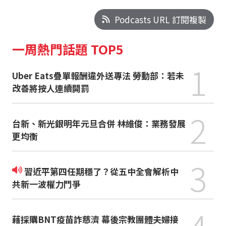
Podcasts URL 訂閱複製
一周熱門話題 TOP5
1
Uber Eats疊單報酬違外送專法 勞動部：若未
改善將按人連續開罰
2
台新、新光銀明年元旦合併 林維俊：業務發展
更均衡
3
習近平第四任期穩了？從五中全會解析中
共新一波權力鬥爭
4
藉採購BNT疫苗詐慈濟 幕後宗教團體夫婦接