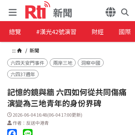
新聞
總覽
#漢光42號演習
財經
國際
:::
/
新聞
六四天安門事件
兩岸三地
洞察中國
六四37週年
記憶的鏡與牆 六四如何從共同傷痛
演變為三地青年的身份界碑
2026-06-04 16:48(06-04 17:00更新)
作者：反送中港青