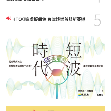
5
HTC打造虛擬偶像 台灣娛樂首闢新賽道