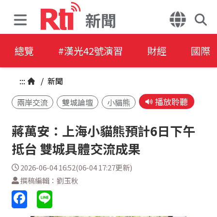
新聞
總覽
#漢光42號演習
財經
國際
:::
/
新聞
播放聆聽
兩岸交流
雙城論壇
小貓熊
蔣萬安：上海小貓熊預計6日下午
抵台 雙城具體交流成果
2026-06-04 16:52(06-04 17:27更新)
撰稿編輯：劉玉秋