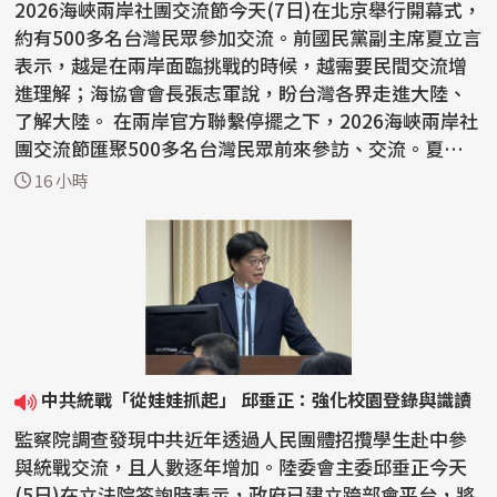
2026海峽兩岸社團交流節今天(7日)在北京舉行開幕式，
約有500多名台灣民眾參加交流。前國民黨副主席夏立言
表示，越是在兩岸面臨挑戰的時候，越需要民間交流增
進理解；海協會會長張志軍說，盼台灣各界走進大陸、
了解大陸。 在兩岸官方聯繫停擺之下，2026海峽兩岸社
團交流節匯聚500多名台灣民眾前來參訪、交流。夏立言
在...
16 小時
中共統戰「從娃娃抓起」 邱垂正：強化校園登錄與識讀
監察院調查發現中共近年透過人民團體招攬學生赴中參
與統戰交流，且人數逐年增加。陸委會主委邱垂正今天
(5日)在立法院答詢時表示，政府已建立跨部會平台，將