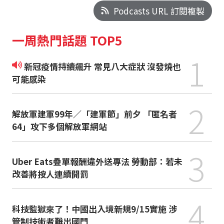
Podcasts URL 訂閱複製
一周熱門話題 TOP5
1
新冠疫情持續飆升 常見八大症狀 沒發燒也
可能感染
2
解放軍建軍99年／「建軍節」前夕 「匿名者
64」攻下多個解放軍網站
3
Uber Eats疊單報酬違外送專法 勞動部：若未
改善將按人連續開罰
4
科技監獄來了！中國出入境新規9/15實施 涉
管制技術者難出國門