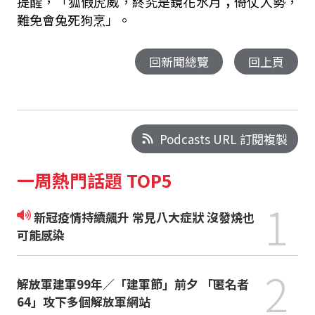
提醒，「狐假虎威，終究是鏡花水月；倚仗人勢，
難免會兔死狗烹」。
回新聞總覽
回上頁
Podcasts URL 訂閱複製
一周熱門話題 TOP5
1
新冠疫情持續飆升 常見八大症狀 沒發燒也
可能感染
2
解放軍建軍99年／「建軍節」前夕 「匿名者
64」攻下多個解放軍網站