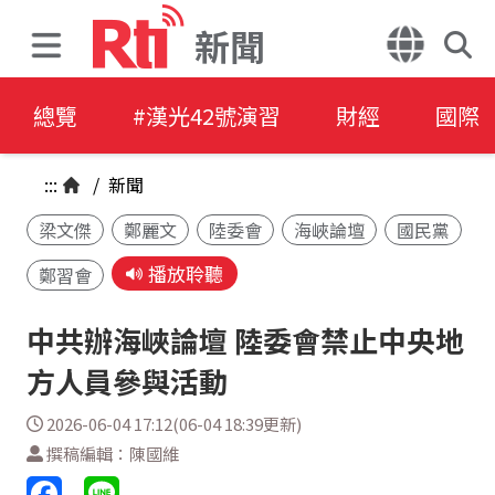
新聞
總覽
#漢光42號演習
財經
國際
:::
/
新聞
梁文傑
鄭麗文
陸委會
海峽論壇
國民黨
播放聆聽
鄭習會
中共辦海峽論壇 陸委會禁止中央地
方人員參與活動
2026-06-04 17:12(06-04 18:39更新)
撰稿編輯：陳國維