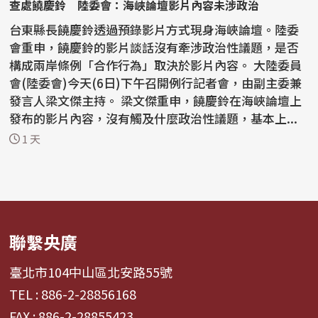
查處饒慶鈴 陸委會：海峽論壇影片內容未涉政治
台東縣長饒慶鈴透過預錄影片方式現身海峽論壇。陸委
會重申，饒慶鈴的影片談話沒有牽涉政治性議題，是否
構成兩岸條例「合作行為」取決於影片內容。 大陸委員
會(陸委會)今天(6日)下午召開例行記者會，由副主委兼
發言人梁文傑主持。 梁文傑重申，饒慶鈴在海峽論壇上
發布的影片內容，沒有觸及什麼政治性議題，基本上...
1 天
聯繫央廣
臺北市104中山區北安路55號
TEL : 886-2-28856168
FAX : 886-2-28855423