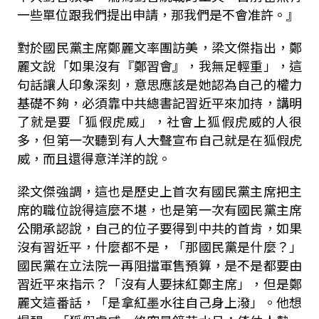
一些單位跟我們提出申請，那我們是不會准許。』
對於國民黨主席鄭麗文率團訪美，梁文傑指出，鄭
麗文說「如果沒有『鄭習會』，我無足輕重」，這
句話讓人印象深刻，意思應該是她認為自己的權力
基礎不夠，必須靠中共總書記習近平來加持，講明
了就是要「狐假虎威」，社會上狐假虎威的人很
多，但第一次聽到有人大聲宣布自己就是在狐假虎
威，而且還得意洋洋的說。
梁文傑強調，這也是歷史上首次有國民黨主席把主
席的職位說得這麼不堪，也是第一次有國民黨主席
公開承認說，自己的位子要得到中共的首肯，如果
沒有習近平，什麼都不是，「那國民黨是什麼？」
國民黨在立法院一再阻擋軍售預算，是不是都要由
習近平來指示？「沒有人要抹紅鄭主席」，但是鄭
麗文這番話，「是拿紅墨水往自己身上潑」。他想