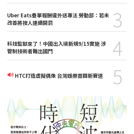
3
Uber Eats疊單報酬違外送專法 勞動部：若未
改善將按人連續開罰
4
科技監獄來了！中國出入境新規9/15實施 涉
管制技術者難出國門
5
HTC打造虛擬偶像 台灣娛樂首闢新賽道