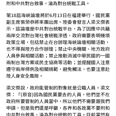
附和中共對台敘事，淪為對台統戰工具。
第18屆海峽論壇將於6月13日在福建舉行，國民黨
副主席張榮恭將率團出席。陸委會發言人梁文傑表
示，這論壇是中共對台統戰平台，為了因應中共藉
兩岸交流對台灣社會統戰滲透，政府需要表明幾項
政策立場，包括禁止在台辦理海峽論壇相關活動，
也不得與陸方合作辦理；禁止中央機關、地方政府
人員參與相關活動；禁止推動消滅中華民國的一國
兩制台灣方案或民主協商等活動；並提醒國人注意
遵守兩岸條例及相關規範，避免觸法，也要注意赴
陸人身安全風險。
梁文傑說，政府能管制的對象就是公職人員。梁文
傑：『(原音)因為國民黨要去的人員，他們並不在
政府所要管制的人員當中，所以他們不需要跟我們
申請，但是我們還是呼籲，各界和各政黨不要附和
中共對台敘事，淪為對台統戰的工具。目前當然有