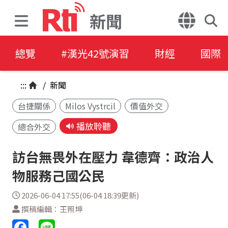
新聞
總覽
#漢光42號演習
財經
國際
:::
/
新聞
台捷關係
Milos Vystrcil
價值外交
播放聆聽
總合外交
訪台無畏外在壓力 韋德齊：政治人
物服務己國公民
2026-06-04 17:55(06-04 18:39更新)
撰稿編輯：王照坤