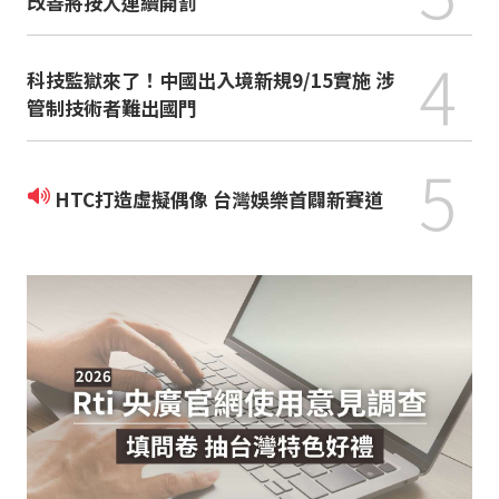
改善將按人連續開罰
4
科技監獄來了！中國出入境新規9/15實施 涉
管制技術者難出國門
5
HTC打造虛擬偶像 台灣娛樂首闢新賽道