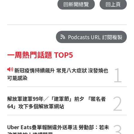
回新聞總覽
回上頁
Podcasts URL 訂閱複製
一周熱門話題 TOP5
1
新冠疫情持續飆升 常見八大症狀 沒發燒也
可能感染
2
解放軍建軍99年／「建軍節」前夕 「匿名者
64」攻下多個解放軍網站
3
Uber Eats疊單報酬違外送專法 勞動部：若未