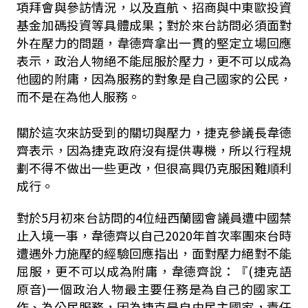
項拜會與參訪情況，以及直航、招商與中東歐投資
基金加碼投資等具體成果；對於來台訪問必須面對
外在壓力的問題，韋德齊拿出一貫的堅定立場回應
表示，政治人物絕不能屈服於壓力，更不可以成為
他國的附庸，因為服務的對象是自己國家的公民，
而不是在為他人服務。
關於這次來訪受到的關切與壓力，捷克參議長韋德
齊表示，因為捷克政府沒有提供專機，所以行程規
劃不得不做出一些更改，但很高興仍克服困難順利
成行。
對於5月初來台訪問的4位紐西蘭國會議員遭中國禁
止入境一事，韋德齊以自己2020年首次率團來台時
遭遇外力施壓的經驗回應指出，面對壓力絕對不能
屈服，更不可以成為附庸，韋德齊說：『(捷克語
原音)一個政治人物最主要任務是為自己的國家工
作、為公民服務，因為捷克是自由民主國家，責任