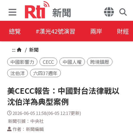
新聞
總覽
#漢光42號演習
兩岸
財經
:::
/
新聞
中國影響力
CECC
中國人權
跨境鎮壓
沈伯洋
六四37週年
美CECC報告：中國對台法律戰以
沈伯洋為典型案例
2026-06-05 11:58(06-05 12:17更新)
新聞引據：中央社
作者：新聞編輯