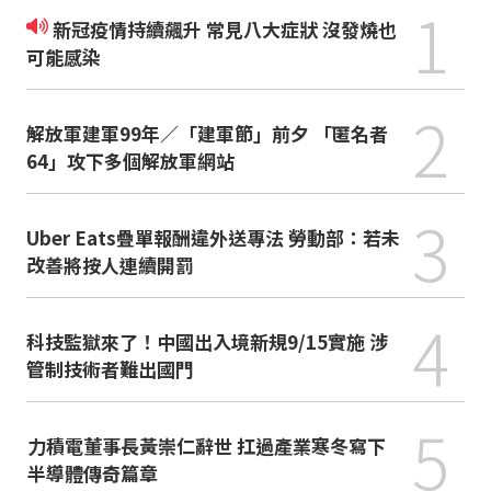
1
新冠疫情持續飆升 常見八大症狀 沒發燒也
可能感染
2
解放軍建軍99年／「建軍節」前夕 「匿名者
64」攻下多個解放軍網站
3
Uber Eats疊單報酬違外送專法 勞動部：若未
改善將按人連續開罰
4
科技監獄來了！中國出入境新規9/15實施 涉
管制技術者難出國門
5
力積電董事長黃崇仁辭世 扛過產業寒冬寫下
半導體傳奇篇章