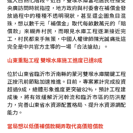
進入白熱化階段。近日，雙堠水庫當地居民在接受
央廣訪問時就指控，地方政府與村委會在補償金發
放過程中的種種不透明現狀，甚至還企圖魚目混
珠，想以數千元「補償金」取代每畝數萬元的「賠
償款」來糊弄村民，而眼見水庫工程逐漸接近完
工，村民都束手無策，中國人權律師陳光誠痛批這
完全是
中共官方主導的一場「合法搶劫」。
山東重點工程
雙堠水庫施工進度已達
8
成
位於山東省臨沂市沂南縣的蒙河雙堠水庫關鍵工程
正按汛前節點加速推進。目前，專案累計完成投資
超過
9
成，總體形象進度更突破
82%
，預計工程建
成後，將有效緩解沂河幹流和臨沂市區的防洪壓
力，完善山東省水資源配置格局、提升水資源調配
能力。
當局想以低價補償款糊弄取代高價賠償款