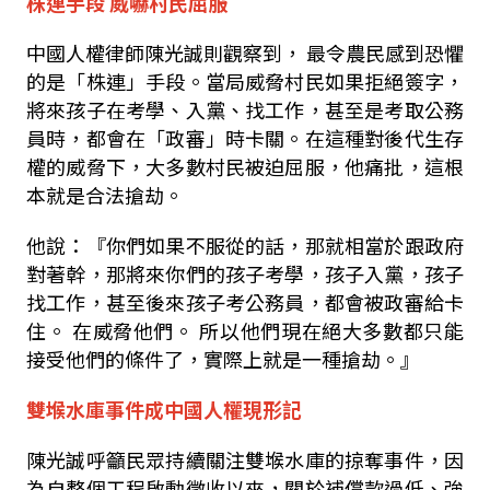
株連手段
威嚇村民屈服
中國人權律師陳光誠則觀察到，
最令農民感到恐懼
的是「株連」手段。當局威脅村民如果拒絕簽字，
將來孩子在
考學、入黨、找工作，甚至是考取公務
員時，都會在「政審」時卡關
。在這種對後代生存
權的威脅下，大多數村民被迫屈服，他痛批，這根
本就是合法搶劫。
他說：『
你們如果不服從的話，那就相當於跟政府
對著幹，那將來你們的孩子考學，孩子入黨，孩子
找工作，甚至後來孩子考公務員，都會被政審給卡
住。
在威脅他們。
所以他們現在絕大多數都只能
接受他們的條件了，實際上就是一種搶劫。』
雙堠水庫事件成中國人權現形記
陳光誠呼籲民眾持續關注雙堠水庫的掠奪事件，因
為
自整個工程啟動徵收以來，關於補償款過低、強