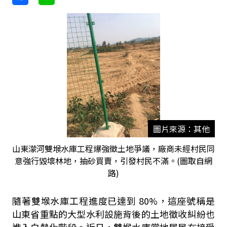
圖片來源：其他
山東濛河雙堠水庫工程爆強徵土地爭議，廠商未經村民同
意強行毀壞林地，抽砂買賣，引發村民不滿。(圖取自網
路)
隨著雙堠水庫工程進度已達到
80%
，這座號稱是
山東省重點的大型水利設施背後的土地徵收糾紛也