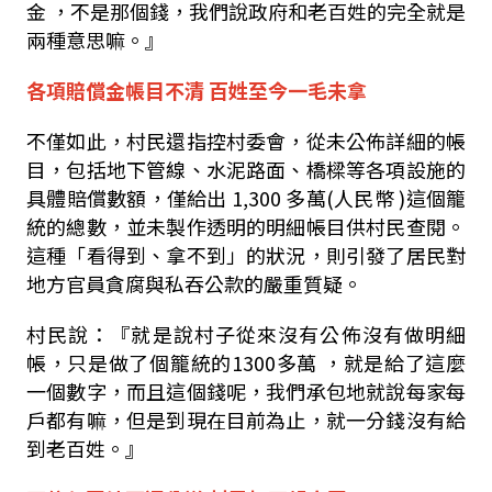
金
，不是那個錢，我們說
政府和老百姓的完全就是
兩種意思嘛。』
各項賠償金帳目不清
百姓至今一毛未拿
不僅如此，村民還指控村委會，從未公佈詳細的帳
目，包括地下管線、水泥路面、橋樑等各項設施的
具體賠償數額，僅給出
1,300
多萬
(
人民幣
)
這個籠
統的總數，並未製作透明的明細帳目供村民查閱。
這種「看得到、拿不到」的狀況，則引發了居民對
地方官員貪腐與私吞公款的嚴重質疑。
村民說：『就是說村子從來沒有公佈沒有做明細
帳，只是做了個籠統的
1300
多萬
，就是給了這麼
一個數字，而且這個錢呢，我們承包地就說每家每
戶都有嘛，但是到現在目前為止，就一分錢沒有給
到老百姓。』