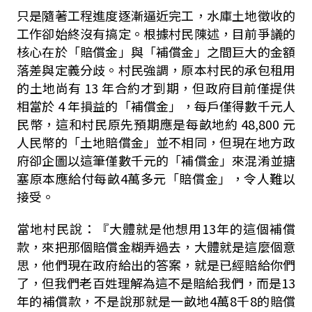
只是隨著工程進度逐漸逼近完工，水庫土地徵收的
工作卻始終沒有搞定。根據村民陳述，目前爭議的
核心在於「賠償金」與「補償金」之間巨大的金額
落差與定義分歧。村民強調，原本村民的承包租用
的土地尚有
13
年合約才到期，但政府目前僅提供
相當於
4
年損益的「補償金」，每戶僅得數千元人
民幣，這和村民原先預期應是每畝地約
48,800
元
人民幣的「土地賠償金」並不相同，但現在地方政
府卻企圖以這筆僅數千元的「補償金」來混淆並搪
塞原本應給付每畝
4
萬多元「賠償金」，令人難以
接受。
當地村民說：『大體就是他想用
13
年的這個補償
款，來把那個賠償金糊弄過去，大體就是這麼個意
思，他們現在政府給出的答案，就是已經賠給你們
了，但我們老百姓理解為這不是賠給我們，而是
13
年的補償款，不是說那就是一畝地
4
萬
8
千
8
的賠償