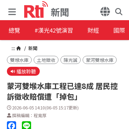
新聞
總覽
#漢光42號演習
財經
國際
:::
/
新聞
雙堠水庫
土地徵收
陳光誠
蒙河雙堠水庫
播放聆聽
蒙河雙堠水庫工程已達8成 居民控
訴徵收賠償遭「掉包」
2026-06-05 14:10(06-05 15:17更新)
撰稿編輯：程寬厚