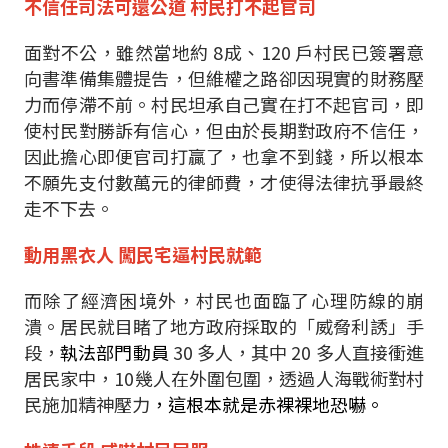
不信任司法可還公道
村民打不起官司
面對不公，雖然當地約
8
成、
120
戶村民已簽署意
向書準備集體提告，但維權之路卻因現實的財務壓
力而停滯不前。村民坦承自己實在打不起官司，即
使村民對勝訴有信心，但由於長期對政府不信任，
因此擔心即便官司打贏了，也拿不到錢，所以根本
不願先支付數萬元的律師費，才使得法律抗爭最終
走不下去。
動用黑衣人
闖民宅逼村民就範
而除了經濟困境外，村民也面臨了心理防線的崩
潰。居民就目睹了地方政府採取的「威脅利誘」手
段，
執法部門動員
30
多人，其中
20
多人直接衝進
居民家中，
10
幾人在外圍包圍，透過人海戰術對村
民施加精神壓力
，這根本就是赤裸裸地恐嚇。