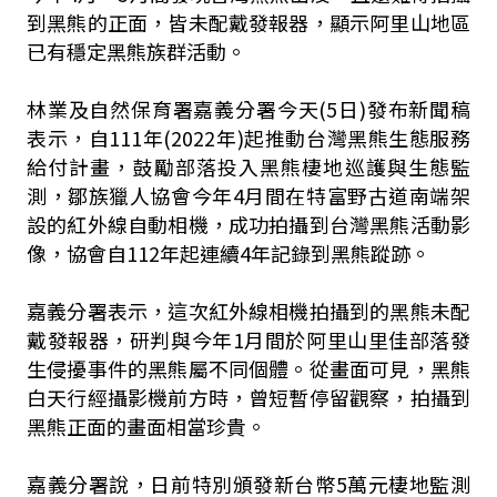
到黑熊的正面，皆未配戴發報器，顯示阿里山地區
已有穩定黑熊族群活動。
林業及自然保育署嘉義分署今天(5日)發布新聞稿
表示，自111年(2022年)起推動台灣黑熊生態服務
給付計畫，鼓勵部落投入黑熊棲地巡護與生態監
測，鄒族獵人協會今年4月間在特富野古道南端架
設的紅外線自動相機，成功拍攝到台灣黑熊活動影
像，協會自112年起連續4年記錄到黑熊蹤跡。
嘉義分署表示，這次紅外線相機拍攝到的黑熊未配
戴發報器，研判與今年1月間於阿里山里佳部落發
生侵擾事件的黑熊屬不同個體。從畫面可見，黑熊
白天行經攝影機前方時，曾短暫停留觀察，拍攝到
黑熊正面的畫面相當珍貴。
嘉義分署說，日前特別頒發新台幣5萬元棲地監測