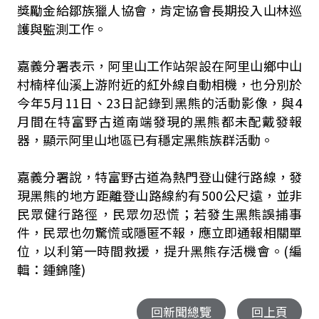
獎勵金給鄒族獵人協會，肯定協會長期投入山林巡
護與監測工作。
嘉義分署表示，阿里山工作站架設在阿里山鄉中山
村楠梓仙溪上游附近的紅外線自動相機，也分別於
今年5月11日、23日記錄到黑熊的活動影像，與4
月間在特富野古道南端發現的黑熊都未配戴發報
器，顯示阿里山地區已有穩定黑熊族群活動。
嘉義分署說，特富野古道為熱門登山健行路線，發
現黑熊的地方距離登山路線約有500公尺遠，並非
民眾健行路徑，民眾勿恐慌；若發生黑熊誤捕事
件，民眾也勿驚慌或隱匿不報，應立即通報相關單
位，以利第一時間救援，提升黑熊存活機會。(編
輯：鍾錦隆)
回新聞總覽
回上頁