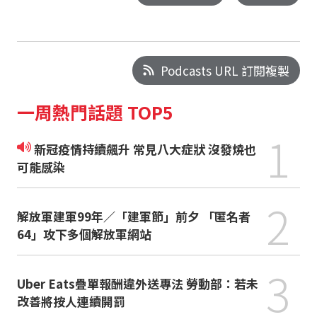
Podcasts URL 訂閱複製
一周熱門話題 TOP5
1
新冠疫情持續飆升 常見八大症狀 沒發燒也
可能感染
2
解放軍建軍99年／「建軍節」前夕 「匿名者
64」攻下多個解放軍網站
3
Uber Eats疊單報酬違外送專法 勞動部：若未
改善將按人連續開罰