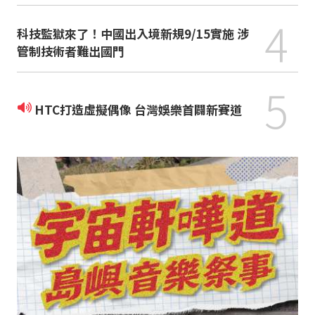
4
科技監獄來了！中國出入境新規9/15實施 涉
管制技術者難出國門
5
HTC打造虛擬偶像 台灣娛樂首闢新賽道