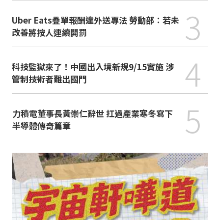
3
Uber Eats疊單報酬違外送專法 勞動部：若未
改善將按人連續開罰
4
科技監獄來了！中國出入境新規9/15實施 涉
管制技術者難出國門
5
力積電董事長黃崇仁辭世 扛過產業寒冬寫下
半導體傳奇篇章