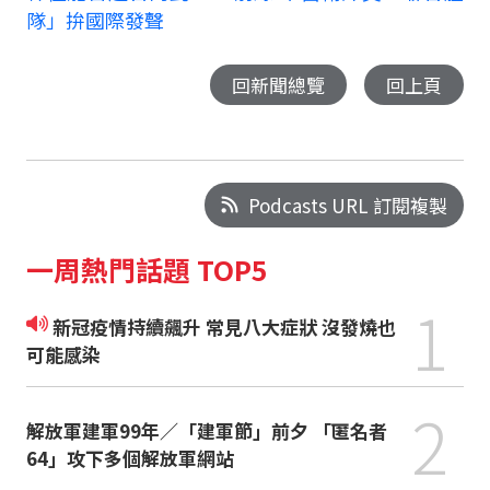
隊」拚國際發聲
回新聞總覽
回上頁
Podcasts URL 訂閱複製
一周熱門話題 TOP5
1
新冠疫情持續飆升 常見八大症狀 沒發燒也
可能感染
2
解放軍建軍99年／「建軍節」前夕 「匿名者
64」攻下多個解放軍網站