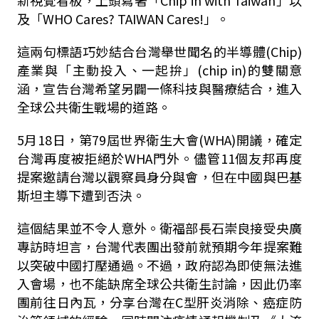
新視覺看板，上頭寫著「Chip in with Taiwan」以
及「WHO Cares? TAIWAN Cares!」。
這兩句標語巧妙結合台灣舉世聞名的半導體(Chip)
產業與「主動投入、一起拚」(chip in)的雙關意
涵，宣告台灣希望另闢一條科技與醫療結合，進入
全球公共衛生戰場的道路。
5月18日，第79屆世界衛生大會(WHA)開議，確定
台灣再度被拒絕於WHA門外。儘管11個友邦再度
提案邀請台灣以觀察員身分與會，但在中國與巴基
斯坦主導下遭到否決。
這個結果並不令人意外。衛福部長石崇良接受央廣
專訪時坦言，台灣代表團出發前就預期今年提案難
以突破中國打壓通過。不過，政府認為即使無法進
入會場，也不能缺席全球公共衛生討論，因此仍率
團前往日內瓦，分享台灣在C型肝炎消除、癌症防