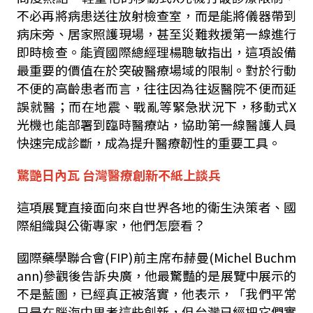
不必再將病患送往放射檢查室，而是能將儀器帶到
病床旁、居家照護現場，甚至災難救援第一線進行
即時檢查。能資國際總經理楊聰敏指出，這項設備
最重要的價值在於突破醫療場域的限制。對於行動
不便的高齡患者而言，往往因為往返醫院不便而延
誤就醫；而在地震、戰亂等緊急狀況下，移動式X
光機也能部署到臨時醫療站，協助第一線醫護人員
快速完成診斷，成為提升醫療韌性的重要工具。
驚艷日內瓦 台灣醫療創新不紙上談兵
這項展覽直接面向來自世界各地的衛生決策者、國
際組織與公衛專家，他們怎麼看？
國際藥學聯合會(FIP)前主席布赫曼(Michel Buchm
ann)參觀後告訴央廣，他最驚豔的是展覽中展示的
不是藍圖，已經真正被落實，他表示，「我們平常
只是在腦海中思考這些創新，但台灣已經把它們實