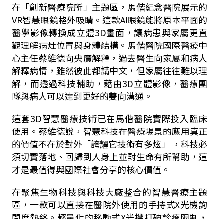
在「創新醫療院所」主題區，馬偕紀念醫院展示的
VR智慧眼鏡格外吸睛。這款AI眼鏡能將原本平面的
醫學影像轉換成立體3D畫面，讓病患與家屬更直
觀理解病灶位置與身體結構。馬偕醫院國際醫療中
心主任蔡維德向央廣解釋，過去醫生向家屬和病人
解釋病情，雖然彼此都講中文，但家屬往往難以理
解，而透過科技輔助，藉由3D立體影像，醫療團
隊與病人可以達到更好的雙向溝通。
這套3D智慧醫療技術已在馬偕醫院實際投入臨床
使用。蔡維德說，智慧科技在醫療場景的應用真正
的價值不在於對外「誇耀它技術有多炫」 ，科技必
須切實落地、回歸到人身上並對生命有所幫助，這
才是最值得與國際社會分享的核心價值。
在聚焦生物科技與科技大廠整合的智慧醫療主題
區，一款可以直接在醫院外使用的手持式X光機詢
問度熱絡。輕量化的移動式X光機打破診療限制，