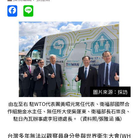
圖片來源：採訪
由左至右 駐WTO代表團黃昭元常任代表、衛福部國際合
作組施金水主任、無任所大使吳運東、衛福部長石崇良、
駐日內瓦辦事處李冠德處長。（資料照/張雅涵 攝）
台灣多年無法以觀察員身分參與世界衛生大會(WH