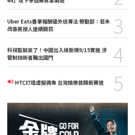
64」攻下多個解放軍網站
3
Uber Eats疊單報酬違外送專法 勞動部：若未
改善將按人連續開罰
4
科技監獄來了！中國出入境新規9/15實施 涉
管制技術者難出國門
5
HTC打造虛擬偶像 台灣娛樂首闢新賽道