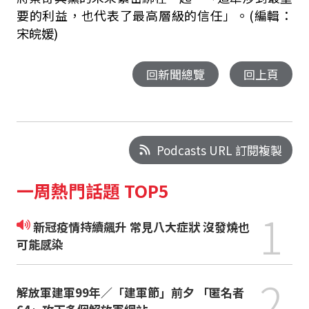
要的利益，也代表了最高層級的信任」。(編輯：
宋皖媛)
回新聞總覽
回上頁
Podcasts URL 訂閱複製
一周熱門話題 TOP5
1
新冠疫情持續飆升 常見八大症狀 沒發燒也
可能感染
2
解放軍建軍99年／「建軍節」前夕 「匿名者