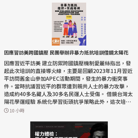
因應習訪美跨國鎮壓 民團舉辦非暴力抵抗培訓借鏡太陽花
因應習近平訪美 建立防禦跨國鎮壓機制愛麗絲指出，發
起此次培訓的直接導火線，主要是回顧2023年11月習近
平訪問舊金山參加APEC活動期間，發生的暴力衝突事
件。當時抗議習近平的群眾遭到親共人士的暴力攻擊，
造成約40多名藏人及30多名民運人士受傷。 借鏡台灣太
陽花學運經驗 系統化學習街頭抗爭策略此外，這次培訓
的另...
10 小時