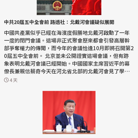
中共20屆五中全會前 路透社：北戴河會議疑似展開
中國共產黨似乎已經在海濱度假勝地北戴河啟動了一年
一度的閉門會議。這場非正式聚會歷來都會引發高層幹
部爭奪權力的傳聞，而今年的會議恰逢10月即將召開第2
0屆五中全會前。 北京並未公開證實這場會議，但有跡
象表明北戴河會議已經開始。中國國家主席習近平的幕
僚長兼親信蔡奇今天在河北省北部的北戴河會見了學
者，...
4 天