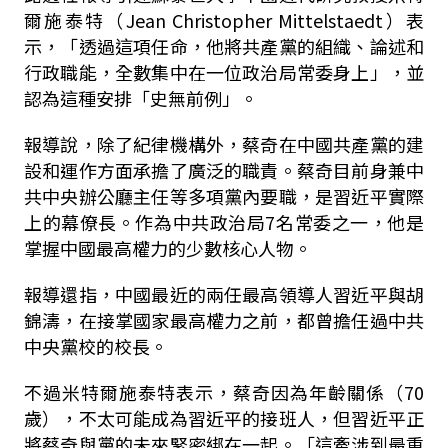
爾施泰特（Jean Christopher Mittelstaedt）表
示，「透過這項任命，他將共產黨的組織、論述和
行政職能，全數集中在一位政治局常委身上」，並
認為這種安排「史無前例」。
報導說，除了紀律機構外，蔡奇在中國共產黨的建
設和運作方面承擔了廣泛的職責。蔡奇目前身兼中
共中央辦公廳主任等多項黨內要職，是習近平實際
上的幕僚長。作為中共政治局7名常委之一，他是
掌握中國最高權力的少數核心人物。
報導還指，中國最近的兩任最高領導人習近平與胡
錦濤，在接掌國家最高權力之前，都曾擔任過中共
中央黨校的校長。
不過米特爾施泰特表示，蔡奇因為年齡關係（70
歲），不太可能成為習近平的接班人，但習近平正
將蔡奇與黨的未來緊密綁在一起。「這牽涉到最重