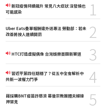
1
新冠疫情持續飆升 常見八大症狀 沒發燒也
可能感染
2
Uber Eats疊單報酬違外送專法 勞動部：若未
改善將按人連續開罰
3
HTC打造虛擬偶像 台灣娛樂首闢新賽道
4
習近平第四任期穩了？從五中全會解析中
共新一波權力鬥爭
5
藉採購BNT疫苗詐慈濟 幕後宗教團體夫婦接
押禁見