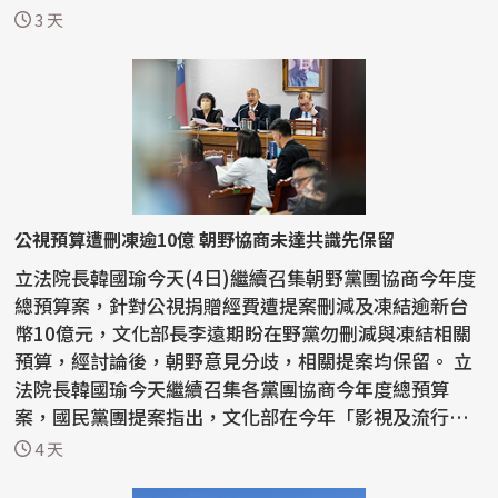
斯研究...
3 天
公視預算遭刪凍逾10億 朝野協商未達共識先保留
立法院長韓國瑜今天(4日)繼續召集朝野黨團協商今年度
總預算案，針對公視捐贈經費遭提案刪減及凍結逾新台
幣10億元，文化部長李遠期盼在野黨勿刪減與凍結相關
預算，經討論後，朝野意見分歧，相關提案均保留。 立
法院長韓國瑜今天繼續召集各黨團協商今年度總預算
案，國民黨團提案指出，文化部在今年「影視及流行音
樂策劃...
4 天