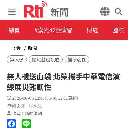
新聞
總覽
#漢光42號演習
財經
國際
:::
/
新聞
無人機
關鍵基礎設施
醫療韌性
無人機送血袋 北榮攜手中華電信演
練展災難韌性
2026-06-06 12:45(06-06 13:01更新)
新聞引據：中央社
作者：新聞編輯