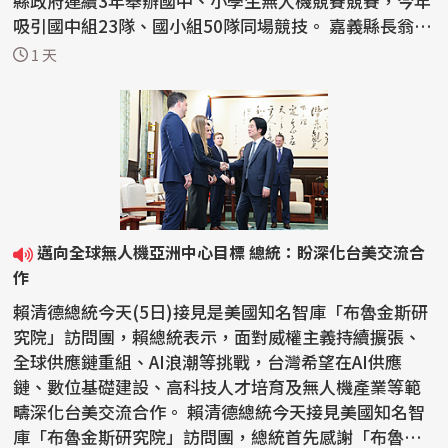
縣政府連續3年舉辦國中、小學生無人機競賽競賽，今年
吸引國中組23隊、國小組50隊同場競技。 嘉義縣長翁章
梁...
1 天
邁向全球無人機亞洲中心目標 總統：盼深化台美交流合
作
賴清德總統今天(5日)接見是美國知名智庫「布魯金斯研
究院」訪問團，賴總統表示，面對威權主義持續擴張、
全球供應鏈重組、AI浪潮等挑戰，台灣希望在AI供應
鏈、數位基礎建設、高科技人才培育及無人機產業等範
疇深化台美交流合作。 賴清德總統今天接見美國知名智
庫「布魯金斯研究院」訪問團，總統首先感謝「布魯金