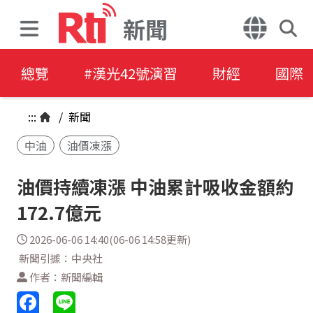
新聞
總覽
#漢光42號演習
財經
國際
:::
/
新聞
中油
油價凍漲
油價持續凍漲 中油累計吸收金額約
172.7億元
2026-06-06 14:40(06-06 14:58更新)
新聞引據：中央社
作者：新聞編輯