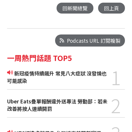
回新聞總覽
回上頁
Podcasts URL 訂閱複製
一周熱門話題 TOP5
1
新冠疫情持續飆升 常見八大症狀 沒發燒也
可能感染
2
Uber Eats疊單報酬違外送專法 勞動部：若未
改善將按人連續開罰