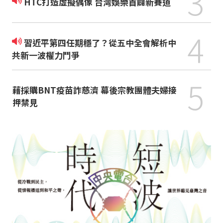
3
HTC打造虛擬偶像 台灣娛樂首闢新賽道
4
習近平第四任期穩了？從五中全會解析中
共新一波權力鬥爭
5
藉採購BNT疫苗詐慈濟 幕後宗教團體夫婦接
押禁見