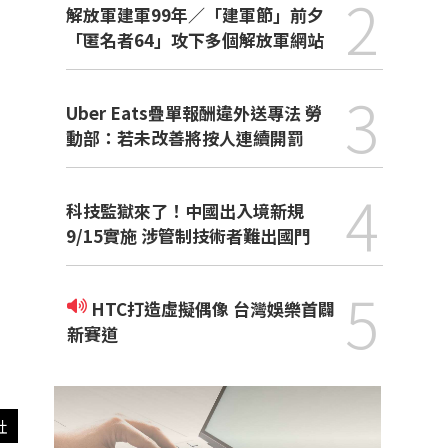
2
解放軍建軍99年／「建軍節」前夕
「匿名者64」攻下多個解放軍網站
3
Uber Eats疊單報酬違外送專法 勞
動部：若未改善將按人連續開罰
4
科技監獄來了！中國出入境新規
9/15實施 涉管制技術者難出國門
5
HTC打造虛擬偶像 台灣娛樂首闢
新賽道
社