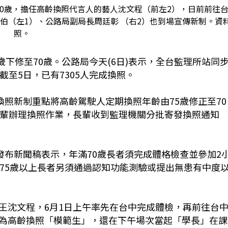
70歲，擔任高齡換照代言人的藝人沈文程（前左2），日前前往
伯（左1）、公路局副局長周廷彰 （右2）也到場宣傳新制。資
照。
歲下修至70歲。公路局今天(6日)表示，全台監理所站同
截至5日，已有7305人完成換照。
換照新制重點將高齡駕駛人定期換照年齡由75歲修正至70
長輩辦理換照作業，長輩收到監理機關分批寄發換照通知
發布新聞稿表示，年滿70歲長者須完成體格檢查並參加2
；75歲以上長者另須通過認知功能測驗或提出無患有中度
王沈文程，6月1日上午率先在台中完成體檢，再前往台
為高齡換照「模範生」，還在下午場次當起「學長」在課