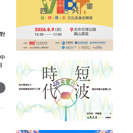
完
自
對
中
月