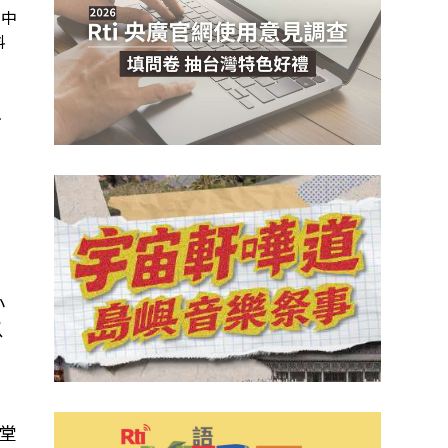
台中
料
步
小
以
中
堂