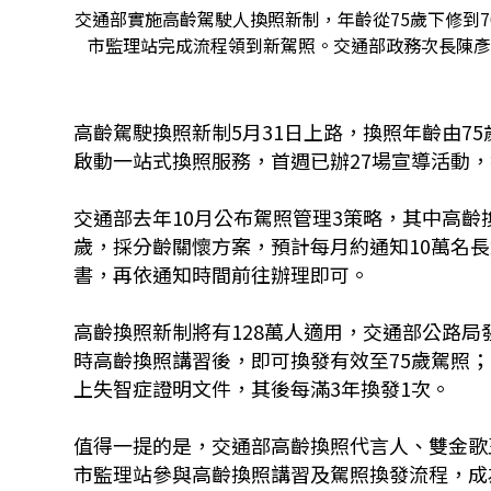
交通部實施高齡駕駛人換照新制，年齡從75歲下修到
市監理站完成流程領到新駕照。交通部政務次長陳彥
高齡駕駛換照新制5月31日上路，換照年齡由75
啟動一站式換照服務，首週已辦27場宣導活動，
交通部去年10月公布駕照管理3策略，其中高齡
歲，採分齡關懷方案，預計每月約通知10萬名
書，再依通知時間前往辦理即可。
高齡換照新制將有128萬人適用，交通部公路局
時高齡換照講習後，即可換發有效至75歲駕照
上失智症證明文件，其後每滿3年換發1次。
值得一提的是，交通部高齡換照代言人、雙金歌
市監理站參與高齡換照講習及駕照換發流程，成