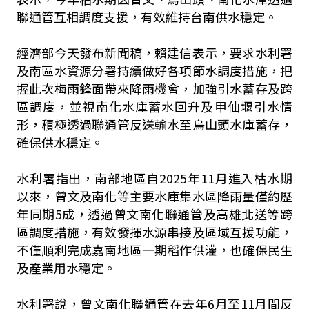
聯通管互相調度支援，有效維持台南供水穩定。
經濟部今天發布新聞稿，賴建信表示，要求水利署
及南區水資源分署持續做好各項節水調度措施，把
握此次梅雨鋒面帶來降雨機會，加強引水蓄存及跨
區調度，並視南化水庫蓄水回升及甲仙堰引水情
形，積極透過聯通管反送輸水至烏山頭水庫蓄存，
確保供水穩定。
水利署指出，南部地區自2025年11月進入枯水期
以來，曾文及南化等主要水庫集水區降雨量僅約歷
年同期5成，透過曾文南化聯通管及高雄北送等跨
區調度措施，有效發揮水源串接及區域互援功能，
不僅順利完成嘉南地區一期稻作供灌，也確保民生
及產業用水穩定。
水利署說，曾文南化聯通管在去年6月至11月間反