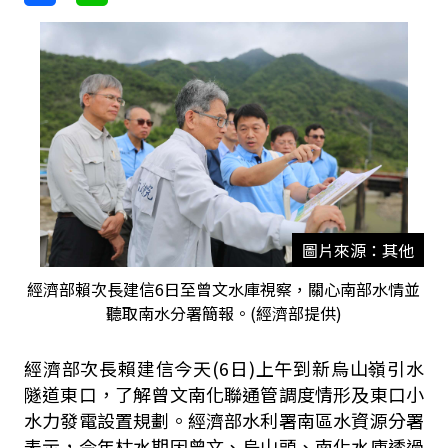
圖片來源：其他
經濟部賴次長建信6日至曾文水庫視察，關心南部水情並
聽取南水分署簡報。(經濟部提供)
經濟部次長賴建信今天(6日)上午到新烏山嶺引水
隧道東口，了解曾文南化聯通管調度情形及東口小
水力發電設置規劃。經濟部水利署南區水資源分署
表示，今年枯水期因曾文、烏山頭、南化水庫透過