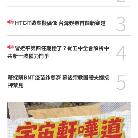
3
HTC打造虛擬偶像 台灣娛樂首闢新賽道
4
習近平第四任期穩了？從五中全會解析中
共新一波權力鬥爭
5
藉採購BNT疫苗詐慈濟 幕後宗教團體夫婦接
押禁見