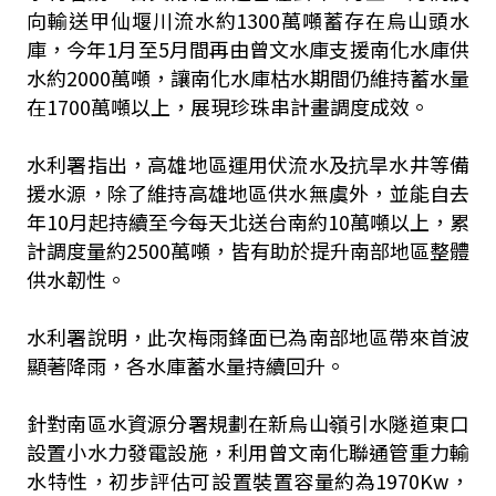
向輸送甲仙堰川流水約1300萬噸蓄存在烏山頭水
庫，今年1月至5月間再由曾文水庫支援南化水庫供
水約2000萬噸，讓南化水庫枯水期間仍維持蓄水量
在1700萬噸以上，展現珍珠串計畫調度成效。
水利署指出，高雄地區運用伏流水及抗旱水井等備
援水源，除了維持高雄地區供水無虞外，並能自去
年10月起持續至今每天北送台南約10萬噸以上，累
計調度量約2500萬噸，皆有助於提升南部地區整體
供水韌性。
水利署說明，此次梅雨鋒面已為南部地區帶來首波
顯著降雨，各水庫蓄水量持續回升。
針對南區水資源分署規劃在新烏山嶺引水隧道東口
設置小水力發電設施，利用曾文南化聯通管重力輸
水特性，初步評估可設置裝置容量約為1970Kw，