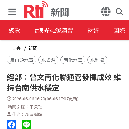
新聞
總覽
#漢光42號演習
財經
國際
:::
/
新聞
烏山頭水庫
水資源
南化水庫
水利署
經部：曾文南化聯通管發揮成效 維
持台南供水穩定
2026-06-06 16:29(06-06 17:07更新)
新聞引據：中央社
作者：新聞編輯