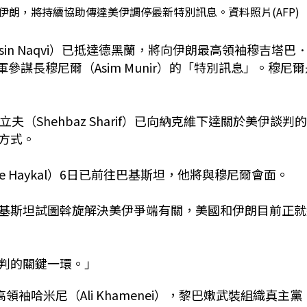
圖)抵達伊朗，將持續協助傳達美伊調停最新特別訊息。資料照片(AFP)
in Naqvi）已抵達德黑蘭，將向伊朗最高領袖穆吉塔巴
國陸軍參謀長穆尼爾（Asim Munir）的「特別訊息」。穆尼
（Shehbaz Sharif）已向納克維下達關於美伊談判
方式。
e Haykal）6日已前往巴基斯坦，他將與穆尼爾會面。
基斯坦試圖斡旋解決美伊爭端有關，美國和伊朗目前正就
判的關鍵一環。」
袖哈米尼（Ali Khamenei），黎巴嫩武裝組織真主黨