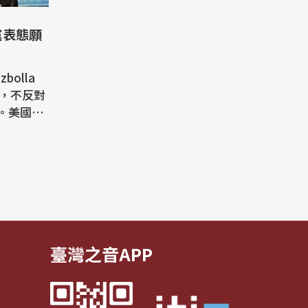
黨表態願
olla
示，不反對
。美國總
）曾暗示，
；敘利亞
raa）則駁
m）在電視
情能妨礙
臺灣之音APP