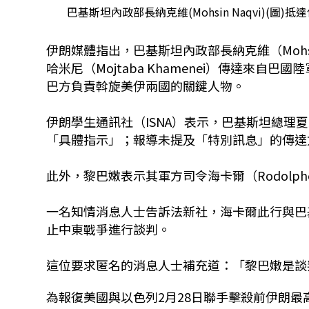
巴基斯坦內政部長納克維(Mohsin Naqvi)(
伊朗媒體指出，巴基斯坦內政部長納克維（Mohs
哈米尼（Mojtaba Khamenei）傳達來自巴
巴方負責斡旋美伊兩國的關鍵人物。
伊朗學生通訊社（ISNA）表示，巴基斯坦總理夏立夫
「具體指示」；報導未提及「特別訊息」的傳達
此外，黎巴嫩表示其軍方司令海卡爾（Rodolph
一名知情消息人士告訴法新社，海卡爾此行與巴
止中東戰爭進行談判。
這位要求匿名的消息人士補充道：「黎巴嫩是談
為報復美國與以色列2月28日聯手擊殺前伊朗最高領