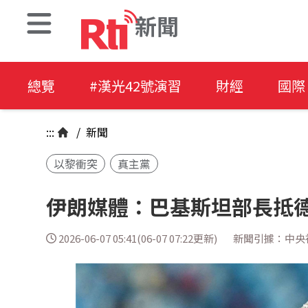
新聞
總覽
#漢光42號演習
財經
國際
:::
/
新聞
以黎衝突
真主黨
伊朗媒體：巴基斯坦部長抵
2026-06-07 05:41(06-07 07:22更新)
新聞引據：中央