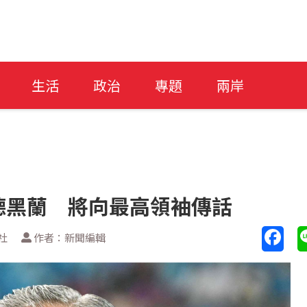
生活
政治
專題
兩岸
德黑蘭 將向最高領袖傳話
社
作者：新聞編輯