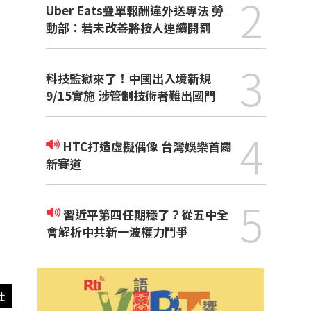
2
Uber Eats疊單報酬違外送專法 勞
動部：若未改善將按人連續開罰
3
科技監獄來了！中國出入境新規
9/15實施 涉管制技術者難出國門
4
HTC打造虛擬偶像 台灣娛樂首闢
新賽道
5
習近平第四任期穩了？從五中全
會解析中共新一波權力鬥爭
社