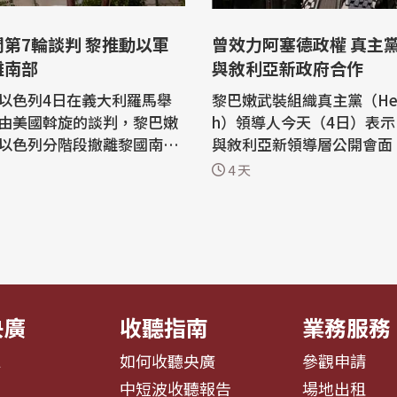
第7輪談判 黎推動以軍
曾效力阿塞德政權 真主
離南部
與敘利亞新政府合作
以色列4日在義大利羅馬舉
黎巴嫩武裝組織真主黨（Hezb
由美國斡旋的談判，黎巴嫩
h）領導人今天（4日）表
以色列分階段撤離黎國南
與敘利亞新領導層公開會面
計持續至6日。 法新社報
統川普（Donald Trump
4 天
6月在美國華府的談判中，
敘利亞可能協助打擊真主黨
構協議達成共識，內容包括
總統夏拉（Ahmed al-Sha
(Hezbollah)武裝、以軍
斥這個說法。 法新社報導，真主黨領
離黎巴嫩南部，並由黎軍進
袖卡西姆（Naim Qasse
所謂「試點區」開始推動。
演說中表示：「沒有什麼事
...
真主黨與敘利...
央廣
收聽指南
業務服務
息
如何收聽央廣
參觀申請
告
中短波收聽報告
場地出租