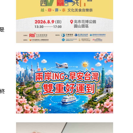
．
爾是
的
終