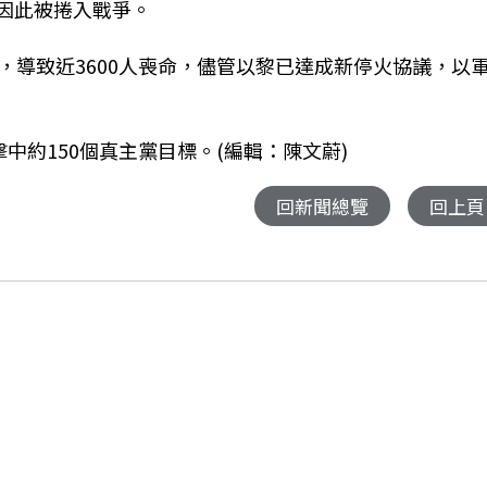
黎國因此被捲入戰爭。
，導致近3600人喪命，儘管以黎已達成新停火協議，以
中約150個真主黨目標。(編輯：陳文蔚)
回新聞總覽
回上頁