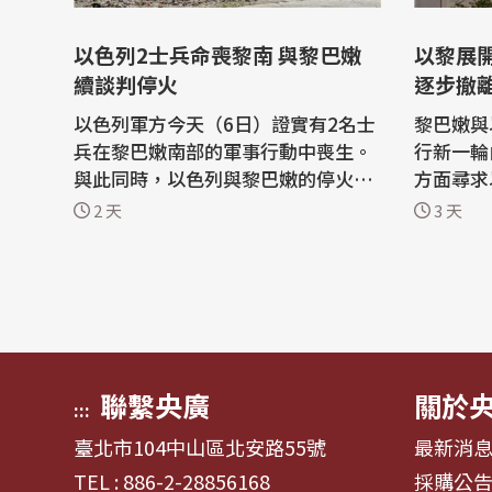
以色列2士兵命喪黎南 與黎巴嫩
以黎展開
續談判停火
逐步撤
以色列軍方今天（6日）證實有2名士
黎巴嫩與
兵在黎巴嫩南部的軍事行動中喪生。
行新一輪
與此同時，以色列與黎巴嫩的停火談
方面尋求
判也在美國居中斡旋下，持續在羅馬
部；會談預
2 天
3 天
進行。 路透社引述色列陸軍廣播電台
導，以黎
（Israeli Army Radio）報導，2名士
就一項架
兵5日執行安全搜查任務時，遭爆炸
解除真主黨
裝置炸死，另有4名士兵受傷。 法新
隊逐步撤
社指出，這是自6月28日以來，以色
駐，先從
列首...
美國與以色
聯繫央廣
關於
:::
臺北市104中山區北安路55號
最新消
TEL : 886-2-28856168
採購公