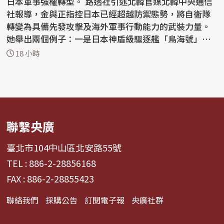
日本軍事強權轉型。 路透社引述北韓官媒北韓中央通信
社報導，金與正指控日本已經超越防禦態勢，將自衛隊
轉變為具備先發攻擊及海外軍事行動能力的武裝力量。
她舉出兩個例子：一是日本神盾級驅逐艦「鳥海號」
近...
18 小時
聯繫央廣
臺北市104中山區北安路55號
TEL : 886-2-28856168
FAX : 886-2-28855423
聯絡我們
採購公告
訂閱電子報
央廣社群