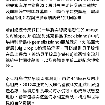
的豐富海洋生態資源；再赴貝里琉州參訪二戰遺址
及前總統中村國雄墓園，回顧台帛建交歷程，展現
兩國深化邦誼與推廣永續觀光的共同願景。
蕭副總統今天(7日)一早將與總統惠恕仁(Surangel
S. Whipps, Jr.)搭船到洛克群島(Rock Islands)中的
埃梅利斯島(Ngemelis Island)體驗泛舟，划船至大
斷層(Big Drop Off)體驗浮潛，再搭船到貝里琉州
在島上餐敘，參訪貝里琉島(Peleliu)並憑悼帛琉前
總統中村國雄墓園，以及參觀貝里琉二戰紀念博物
館。
洛克群島位於帛琉南部潟湖，由約445座石灰岩小
島組成，2012年正式列入聯合國教科文組織世界遺
產名錄。島嶼底部長年受海水侵蝕，形成蕈狀懸空
地形，蒼翠植被與湛藍海水相互輝映，構成舉世罕
見的自然奇觀。