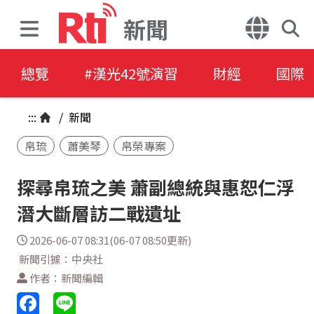
新聞
總覽
#漢光42號演習
財經
國際
:::
/
新聞
帛琉
蕭美琴
帛榮專案
探尋帛琉之美 蕭副總統與惠恕仁浮
潛大斷層訪二戰遺址
2026-06-07 08:31(06-07 08:50更新)
新聞引據：中央社
作者：新聞編輯