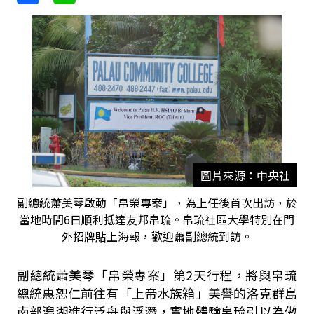
圖片來源：中央社
副總統蕭美琴啟動「帛榮專案」，為上任後首次出訪，於
當地時間6日順利抵達友邦帛琉。帛琉社區大學特別在門
外招牌貼上海報，歡迎蕭副總統到訪。
副總統蕭美琴「帛榮專案」第2天行程，將與帛琉
總統惠恕仁前往有「上帝水族箱」美譽的洛克群島
南部潟湖進行泛舟與浮潛，實地體驗帛琉引以為傲