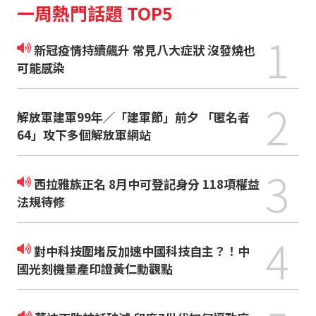
一周熱門話題 TOP5
1
新冠疫情持續飆升 常見八大症狀 沒發燒也
可能感染
2
解放軍建軍99年／「建軍節」前夕 「匿名者
64」攻下多個解放軍網站
3
西拉雅族正名 8月中可登記身分 118項權益
法規待修
4
對中科技圍堵反加速中國科技自主？！中
國光刻機量產印證黃仁勳觀點