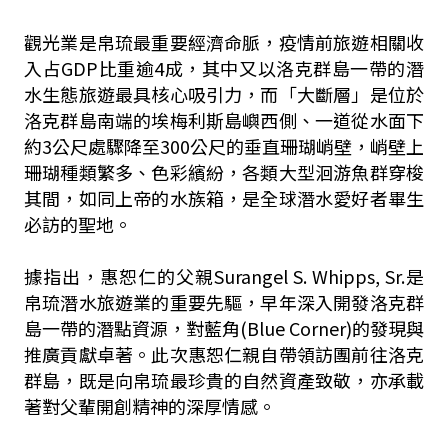
觀光業是帛琉最重要經濟命脈，疫情前旅遊相關收
入占GDP比重逾4成，其中又以洛克群島一帶的潛
水生態旅遊最具核心吸引力，而「大斷層」是位於
洛克群島南端的埃梅利斯島嶼西側、一道從水面下
約3公尺處驟降至300公尺的垂直珊瑚峭壁，峭壁上
珊瑚種類繁多、色彩繽紛，各類大型洄游魚群穿梭
其間，如同上帝的水族箱，是全球潛水愛好者畢生
必訪的聖地。
據指出，惠恕仁的父親Surangel S. Whipps, Sr.是
帛琉潛水旅遊業的重要先驅，早年深入開發洛克群
島一帶的潛點資源，對藍角(Blue Corner)的發現與
推廣貢獻卓著。此次惠恕仁親自帶領訪團前往洛克
群島，既是向帛琉最珍貴的自然資產致敬，亦承載
著對父輩開創精神的深厚情感。