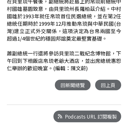
在貝里琉午餐後，副總統將赴島上的帛琉前總統中
村國雄墓園致意，由貝里琉州長羅柏茲介紹。中村
國雄於1993年就任帛琉首位民選總統，並在第2任
總統任期時於1999年12月推動帛琉與中華民國(台
灣)建立正式外交關係，這項決定為台帛兩國至今
超過1/4個世紀的穩固邦誼奠定最堅實基礎。
蕭副總統一行還將參訪貝里琉二戰紀念博物館，下
午回到下榻飯店帛琉老爺大酒店，並出席總統惠恕
仁舉辦的歡迎晚宴。(編輯：陳文蔚)
回新聞總覽
回上頁
Podcasts URL 訂閱複製