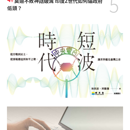
5
莫迪不敗神話破滅 印度Z世代如何逼政府
低頭？