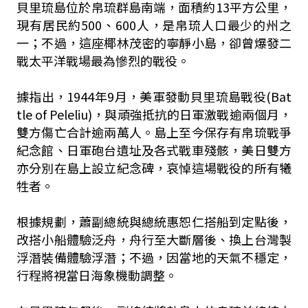
貝里琉島位於帛琉群島南端，面積約13平方公里，
現有居民約500、600人，是帛琉人口最少的州之
一；不過，這座椰林茂密的寧靜小島，卻曾爆發二
戰太平洋戰場最為慘烈的戰役。
據指出，1944年9月，美軍發動貝里琉島戰役(Bat
tle of Peleliu)，與頑強抵抗的日軍激戰逾兩個月，
雙方傷亡合計逾兩萬人。島上至今保存有帛琉戰爭
紀念館、日軍砲台遺址及各式戰車殘骸，美日雙方
亦分別在島上設立紀念碑，哀悼這場戰役的所有犧
牲者。
根據規劃，蕭副總統與總統惠恕仁搭船到定點後，
改搭小船體驗泛舟，舟行至大斷層後、換上台灣製
浮潛裝備體驗浮潛；不過，因當地的天氣不穩定，
行程將視當日海象機動調整。