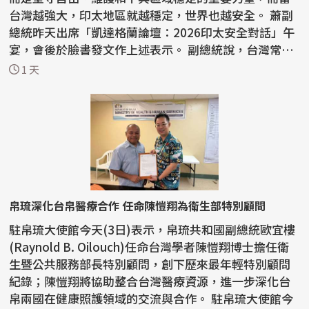
台灣越強大，印太地區就越穩定，世界也越安全。 蕭副
總統昨天出席「凱達格蘭論壇：2026印太安全對話」午
宴，會後於臉書發文作上述表示。 副總統說，台灣常
被...
1 天
帛琉深化台帛醫療合作 任命陳愷翔為衛生部特別顧問
駐帛琉大使館今天(3日)表示，帛琉共和國副總統歐宜樓
(Raynold B. Oilouch)任命台灣學者陳愷翔博士擔任衛
生暨公共服務部長特別顧問，創下歷來最年輕特別顧問
紀錄；陳愷翔將協助整合台灣醫療資源，進一步深化台
帛兩國在健康照護領域的交流與合作。 駐帛琉大使館今