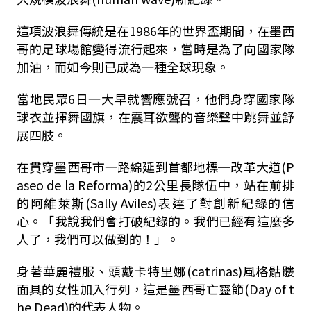
這項波浪舞傳統是在1986年的世界盃期間，在墨西
哥的足球場館變得流行起來，當時是為了向國家隊
加油，而如今則已成為一種全球現象。
當地民眾6日一大早就響應號召，他們身穿國家隊
球衣並揮舞國旗，在震耳欲聾的音樂聲中跳舞並舒
展四肢。
在貫穿墨西哥市一路綿延到首都地標─改革大道(P
aseo de la Reforma)的2公里長隊伍中，站在前排
的阿維萊斯(Sally Aviles)表達了對創新紀錄的信
心。「我說我們會打破紀錄的。我們已經有這麼多
人了，我們可以做到的！」。
身著華麗禮服、頭戴卡特里娜(catrinas)風格骷髏
面具的女性加入行列，這是墨西哥亡靈節(Day of t
he Dead)的代表人物。