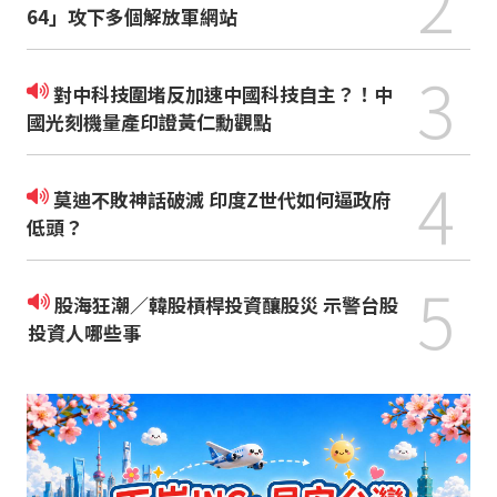
2
64」攻下多個解放軍網站
3
對中科技圍堵反加速中國科技自主？！中
國光刻機量產印證黃仁勳觀點
4
莫迪不敗神話破滅 印度Z世代如何逼政府
低頭？
5
股海狂潮／韓股槓桿投資釀股災 示警台股
投資人哪些事