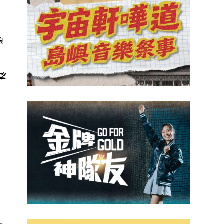
題
望
、