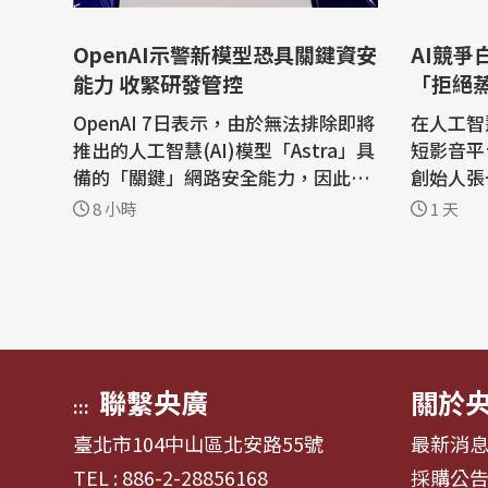
OpenAI示警新模型恐具關鍵資安
AI競爭
能力 收緊研發管控
「拒絕
OpenAI 7日表示，由於無法排除即將
在人工智
推出的人工智慧(AI)模型「Astra」具
短影音平
備的「關鍵」網路安全能力，因此已
創始人張
暫停部分內部開發作業，並啟動安全
節跳動不
8 小時
1 天
防護機制。 華爾街日報(The Wall Str
模型能力的捷徑。
eet Journal)報導，上述聲明是AI開
導，在7
發商首度公開因安全疑慮暫緩模型研
全員大會
發的案例之一。此前一連串失控事件
「應該願
已引起網路防禦專家及AI安全研究人
期收益」。 報導說，今年以
員的...
國內AI...
聯繫央廣
關於
:::
臺北市104中山區北安路55號
最新消
TEL : 886-2-28856168
採購公