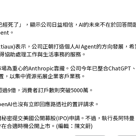
。
at已經死了」，顯示公司日益相信，AI的未來不在於回答問
ent。
ttiaux)表示，公司正朝打造個人AI Agent的方向發展，希
得協助處理工作與生活事務的服務。
為重心的Anthropic靠攏。公司今年已整合ChatGPT
擱置，以集中資源拓展企業客戶業務。
戶超過9億，消費者訂戶數則突破5000萬。
enAI也沒有立即回應路透社的置評請求。
週秘密提交美國公開募股(IPO)申請。不過，執行長阿特曼
點，會在合適時機公開上市。(編輯：陳文蔚)