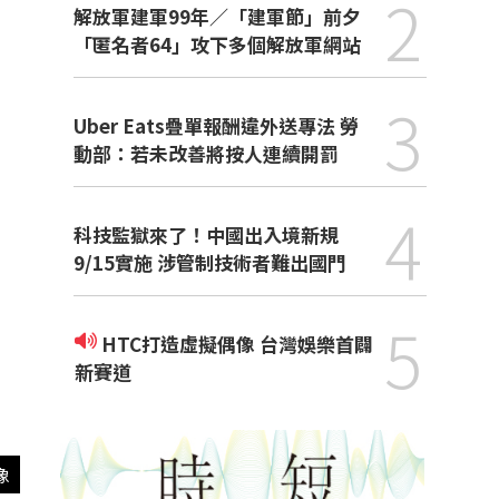
2
解放軍建軍99年／「建軍節」前夕
「匿名者64」攻下多個解放軍網站
3
Uber Eats疊單報酬違外送專法 勞
動部：若未改善將按人連續開罰
4
科技監獄來了！中國出入境新規
9/15實施 涉管制技術者難出國門
5
HTC打造虛擬偶像 台灣娛樂首闢
新賽道
像