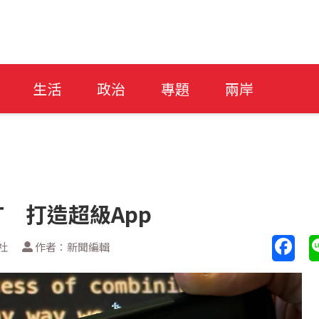
生活
政治
專題
兩岸
PT 打造超級App
社
作者：新聞編輯