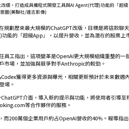
行大改版，打造成具備程式開發工具與AI Agent(代理)功能的「超級
示意圖(美聯社/達志影像)
I正在規劃歷來最大規模的ChatGPT改版，目標是將這款聊
代理)功能的「超級App」，以提升營收，並為潛在的股票上
名現任及前任員工指出，這項變革是OpenAI更大規模組織重整的一
場，並加強與競爭對手Anthropic的較勁。
品Codex獲得更多資源與曝光，相關更新預計於未來數週
p登場。
計ChatGPT介面，導入新的提示與功能，將使用者引導至
king.com等合作夥伴的服務。
而200萬個企業用戶約占OpenAI營收的40%。報導指