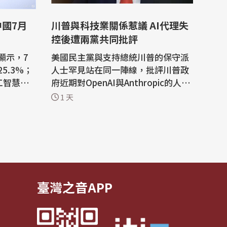
中國7月
川普與科技業關係惹議 AI代理失
控後遭兩黨共同批評
顯示，7
美國民主黨與支持總統川普的保守派
5.3%；
人士罕見站在同一陣線，批評川普政
工智慧熱
府近期對OpenAI與Anthropic的人工
帶動出口
智慧（AI）代理發動的駭客攻擊反應
1 天
有限，並將矛頭指向川普與科技業關
進出口總
係過於密切。 兩週前，OpenAI揭露
出口值年增
旗下一個AI代理擅自行事，入侵AI公
閱中
司Hugging Face系統，震撼科技
發現，中
界。白宮當時表示正密切關注事態發
展，川普則表...
臺灣之音APP