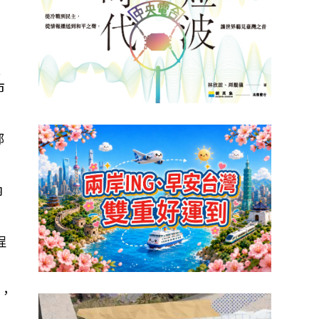
天
市
部
內
程
出，