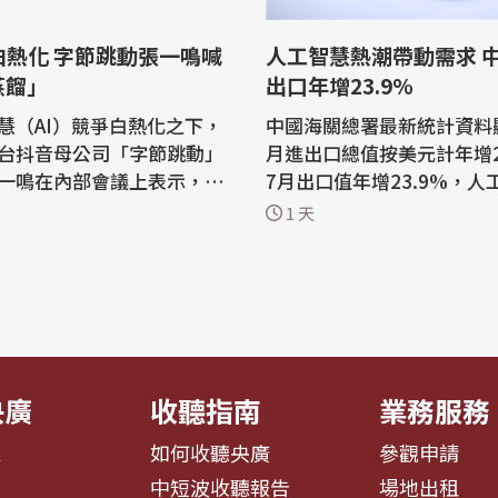
白熱化 字節跳動張一鳴喊
人工智慧熱潮帶動需求 
蒸餾」
出口年增23.9%
慧（AI）競爭白熱化之下，
中國海關總署最新統計資料
台抖音母公司「字節跳動」
月進出口總值按美元計年增2
一鳴在內部會議上表示，字
7月出口值年增23.9%，人
會把蒸餾當作提升人工智慧
潮推升相關產品需求，這是
1 天
 陸媒澎湃新聞報
強勁成長原因之一。 中國海關總署7
月舉行的字節跳動Seed團隊
日發布最新統計資料，7月
上，張一鳴指出，字節跳動
值按美元計年增25.3%；
意為長期目標犧牲一部分短
23.9%、進口值年增27.5%。 查
來，中國
國海關總署最新統計資料可
國7月積體電路...
央廣
收聽指南
業務服務
息
如何收聽央廣
參觀申請
告
中短波收聽報告
場地出租