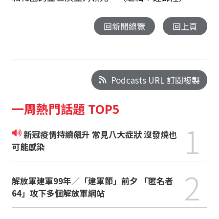
回新聞總覽
回上頁
Podcasts URL 訂閱複製
一周熱門話題 TOP5
1
新冠疫情持續飆升 常見八大症狀 沒發燒也
可能感染
2
解放軍建軍99年／「建軍節」前夕 「匿名者
64」攻下多個解放軍網站