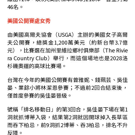
46名。
美國公開賽處女秀
由美國高爾夫協會（USGA）主辦的美國女子高爾
夫公開賽，總獎金1,200萬美元（約新台幣3.7億
元），比賽選在加州里維拉鄉村俱樂部（The Rivie
ra Country Club）舉行，而這個場地也是2028洛
杉磯奧運的高球比賽場。
台灣在今年的美國公開賽有曾雅妮、錢珮芸、吳佳
晏、業餘小將林潔恩參賽；不過前2回合結束後，
僅首度參賽的吳佳晏晉級。
號稱「排名移動日」的第3回合，吳佳晏下場在第1
洞就抓博蒂入袋，結果第2洞就因開球掉入長草區
而吞下柏忌，前9洞抓2博蒂、吞3柏忌，排名不升
反降。