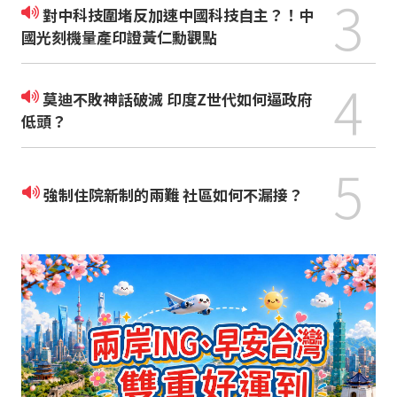
3
對中科技圍堵反加速中國科技自主？！中
國光刻機量產印證黃仁勳觀點
4
莫迪不敗神話破滅 印度Z世代如何逼政府
低頭？
5
強制住院新制的兩難 社區如何不漏接？