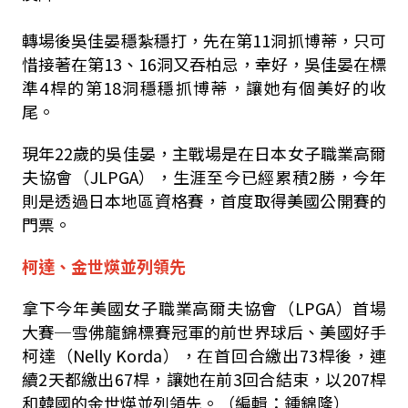
轉場後吳佳晏穩紮穩打，先在第11洞抓博蒂，只可
惜接著在第13、16洞又吞柏忌，幸好，吳佳晏在標
準4桿的第18洞穩穩抓博蒂，讓她有個美好的收
尾。
現年22歲的吳佳晏，主戰場是在日本女子職業高爾
夫協會（JLPGA），生涯至今已經累積2勝，今年
則是透過日本地區資格賽，首度取得美國公開賽的
門票。
柯達、金世煐並列領先
拿下今年美國女子職業高爾夫協會（LPGA）首場
大賽─雪佛龍錦標賽冠軍的前世界球后、美國好手
柯達（Nelly Korda），在首回合繳出73桿後，連
續2天都繳出67桿，讓她在前3回合結束，以207桿
和韓國的金世煐並列領先。（編輯：鍾錦隆）