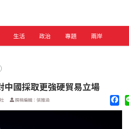
生活
政治
專題
兩岸
對中國採取更強硬貿易立場
透社
撰稿編輯：張雅涵