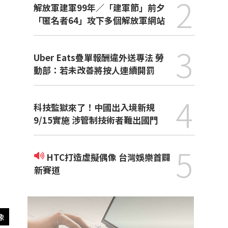
2
解放軍建軍99年／「建軍節」前夕
「匿名者64」攻下多個解放軍網站
3
Uber Eats疊單報酬違外送專法 勞
動部：若未改善將按人連續開罰
4
科技監獄來了！中國出入境新規
9/15實施 涉管制技術者難出國門
5
HTC打造虛擬偶像 台灣娛樂首闢
新賽道
像