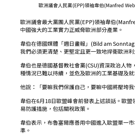
歐洲議會人民黨(EPP)領袖韋伯(Manfred
歐洲議會最大黨團人民黨(EPP)領袖韋伯(Manf
中國強大的工業實力正威脅歐洲部分產業。
韋伯在德國媒體「週日畫報」(Bild am Son
我們必須更清楚、更堅定且更一致地捍衛歐洲利
韋伯也是德國基督教社會黨(CSU)資深政治人
種情況已難以持續，並危及歐洲的工業基礎及就
他說：「要嘛我們保護自己，要嘛中國將壓垮我
韋伯在6月18日歐盟峰會前發表上述談話。歐
易防護措施，包括關稅政策。
韋伯表示，布魯塞爾應善用中國進入歐盟單一市
準。