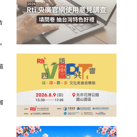
告
。
這
貿