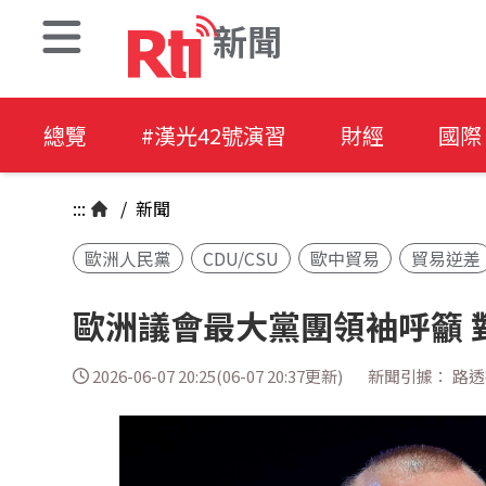
新聞
總覽
#漢光42號演習
財經
國際
:::
/
新聞
歐洲人民黨
CDU/CSU
歐中貿易
貿易逆差
歐洲議會最大黨團領袖呼籲 
2026-06-07 20:25(06-07 20:37更新)
新聞引據： 路